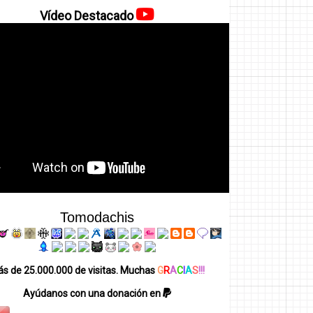
Vídeo Destacado
Tomodachis
s de 25.000.000 de visitas. Muchas
G
R
A
C
I
A
S
!!!
Ayúdanos con una donación en