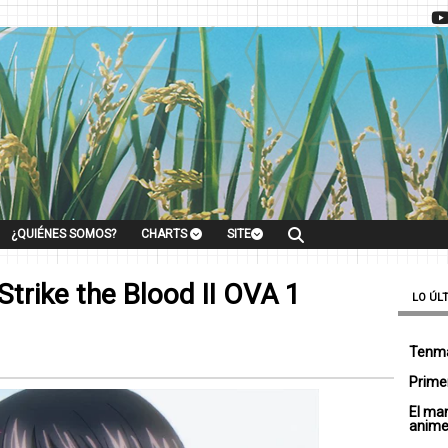
¿QUIÉNES SOMOS?
CHARTS
SITE
Strike the Blood II OVA 1
LO ÚL
Tenma
Primer
El ma
anim