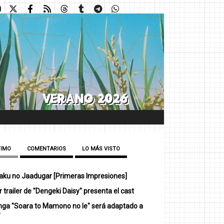
TIMO
COMENTARIOS
LO MÁS VISTO
ku no Jaadugar [Primeras Impresiones]
 trailer de "Dengeki Daisy" presenta el cast
nga "Soara to Mamono no Ie" será adaptado a
e