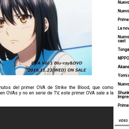
Nuevo
Nuevo 
Primer
La no
Nuevo
cast
Tongar
NIPPO
Akane
Yomi 
Nuevo
nutos del primer OVA de Strike the Blood, que como
en OVAs y no en serie de TV, este primer OVA sale a la
Shunk
Impre
Primer
VIDEO