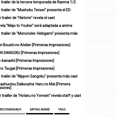
 trailer de la tercera temporada de Ranma 1/2
trailer de "Mushoku Tensei" presenta el ED
 trailer de "Historie" revela el cast
vela "Majo to Youhei" será adaptada a anime
 trailer de "Mononoke: Hebigami" presenta más
i Boushi no Atelier [Primeras Impresiones]
N SANGOKU [Primeras Impresiones]
-banashi [Primeras Impresiones]
no Tsugai [Primeras Impresiones]
 trailer de "Nippon Sangoku" presenta más cast
ashuutou Daikousha: Haru no Mai [Primera
siones]
 trailler de "Hotaru no Yomeiri" revela staff y cast
 RECOMENDADO
RATING ANIME
TAGS