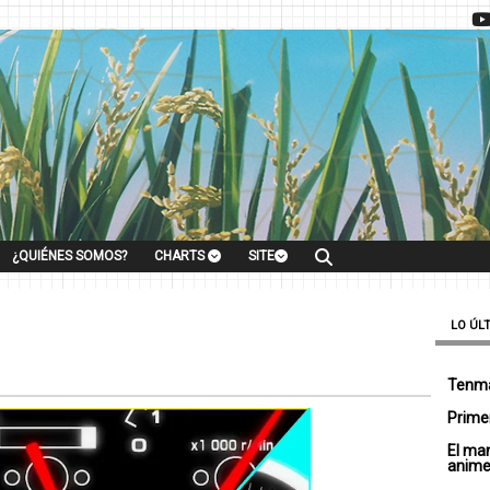
¿QUIÉNES SOMOS?
CHARTS
SITE
LO ÚL
Tenma
Primer
El ma
anim