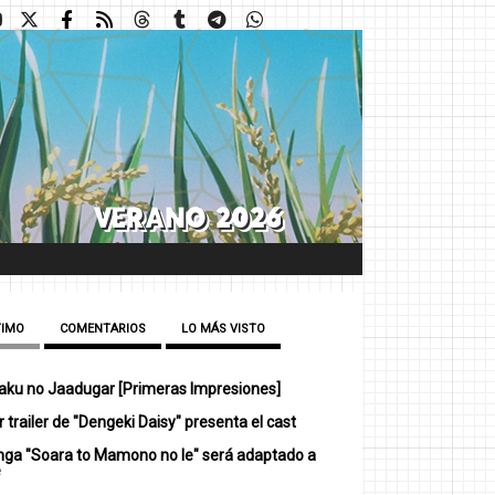
TIMO
COMENTARIOS
LO MÁS VISTO
ku no Jaadugar [Primeras Impresiones]
 trailer de "Dengeki Daisy" presenta el cast
nga "Soara to Mamono no Ie" será adaptado a
e