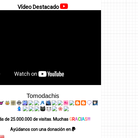
Vídeo Destacado
Tomodachis
s de 25.000.000 de visitas. Muchas
G
R
A
C
I
A
S
!!!
Ayúdanos con una donación en