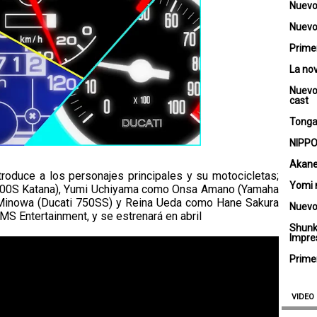
Nuevo
Nuevo 
Primer
La no
Nuevo
cast
Tongar
NIPPO
Akane
ntroduce a los personajes principales y su motocicletas;
Yomi 
00S Katana), Yumi Uchiyama como Onsa Amano (Yamaha
Minowa (Ducati 750SS) y Reina Ueda como Hane Sakura
Nuevo
MS Entertainment, y se estrenará en abril
Shunk
Impre
Primer
VIDEO