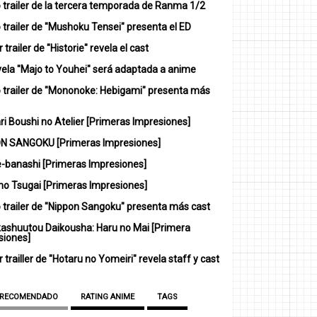
 trailer de la tercera temporada de Ranma 1/2
trailer de "Mushoku Tensei" presenta el ED
 trailer de "Historie" revela el cast
vela "Majo to Youhei" será adaptada a anime
 trailer de "Mononoke: Hebigami" presenta más
i Boushi no Atelier [Primeras Impresiones]
N SANGOKU [Primeras Impresiones]
-banashi [Primeras Impresiones]
no Tsugai [Primeras Impresiones]
 trailer de "Nippon Sangoku" presenta más cast
ashuutou Daikousha: Haru no Mai [Primera
siones]
 trailler de "Hotaru no Yomeiri" revela staff y cast
 RECOMENDADO
RATING ANIME
TAGS