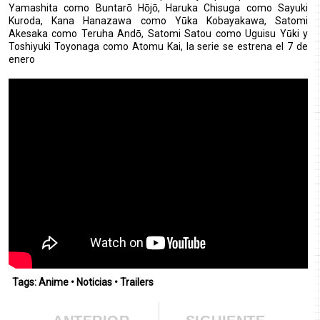
Yamashita como Buntarō Hōjō, Haruka Chisuga como Sayuki
Kuroda, Kana Hanazawa como Yūka Kobayakawa, Satomi
Akesaka como Teruha Andō, Satomi Satou como Uguisu Yūki y
Toshiyuki Toyonaga como Atomu Kai, la serie se estrena el 7 de
enero
Tags:
Anime
•
Noticias
•
Trailers