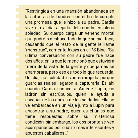
“Restringida en una mansión abandonada en
las afueras de Londres con el fin de cumplir
una promesa que le hizo a su padre, Cardia
vive día a día alejada del mundo en plena
soledad. Su cuerpo carga un veneno mortal
que pudre o deshace todo lo que su piel toca,
causando que el resto de la gente le llame
‘monstruo‘”, comenta Aksys en el PS Blog. “Su
última conversación con su padre fue hace
dos años, en la que le mencionó que estuviera
fuera de la vista de la gente y que jamás se
enamorara, pero eso es todo lo que recuerda.
Un día, su soledad es interrumpida porque
guardias reales llegaron a capturarla. Es ahí
cuando Cardia conoce a Arsène Lupin, un
ladrón sin escrúpulos, quien le ayuda a
escapar de las garras de los soldados. Ella se
ve embarcada en un viaje junto a Lupin para
encontrar a su padre, quien es el único que
tiene respuestas sobre su misteriosa
condición; sin embargo, los dos pronto se ven
acompañados por cuatro más interesantes y
apuestos caballeros…”