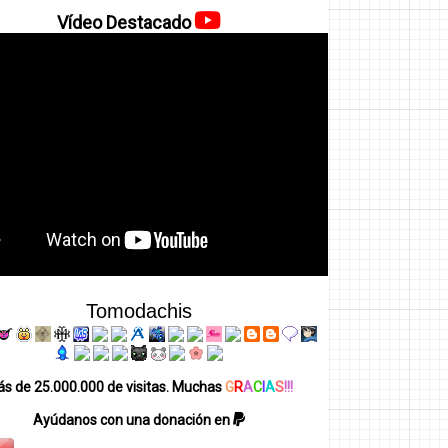
Vídeo Destacado
Tomodachis
s de 25.000.000 de visitas. Muchas
G
R
A
C
I
A
S
!!!
Ayúdanos con una donación en