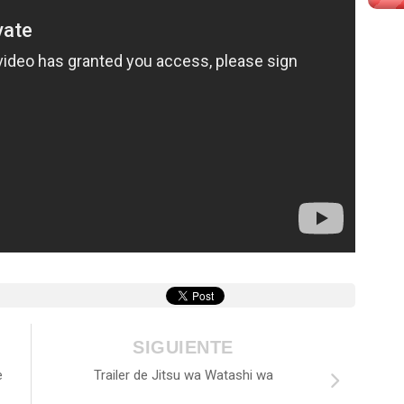
SIGUIENTE
e
Trailer de Jitsu wa Watashi wa