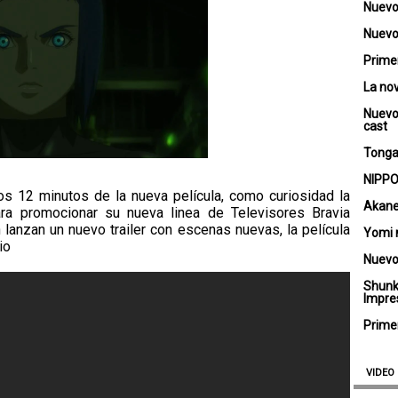
Nuevo
Nuevo 
Primer
La no
Nuevo
cast
Tongar
NIPPO
os 12 minutos de la nueva película, como curiosidad la
Akane
ara promocionar su nueva linea de Televisores Bravia
lanzan un nuevo trailer con escenas nuevas, la película
Yomi 
io
Nuevo
Shunk
Impre
Primer
VIDEO