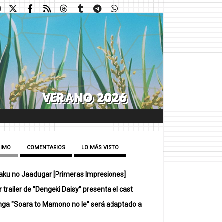
TIMO
COMENTARIOS
LO MÁS VISTO
ku no Jaadugar [Primeras Impresiones]
 trailer de "Dengeki Daisy" presenta el cast
nga "Soara to Mamono no Ie" será adaptado a
e