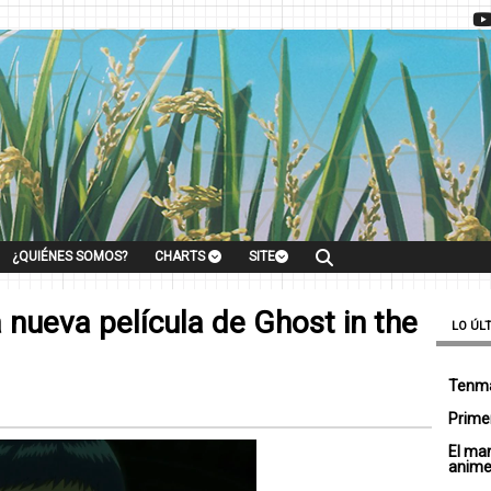
¿QUIÉNES SOMOS?
CHARTS
SITE
 nueva película de Ghost in the
LO ÚL
Tenma
Primer
El ma
anim