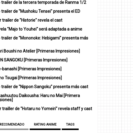
 trailer de la tercera temporada de Ranma 1/2
trailer de "Mushoku Tensei" presenta el ED
 trailer de "Historie" revela el cast
vela "Majo to Youhei" será adaptada a anime
 trailer de "Mononoke: Hebigami" presenta más
i Boushi no Atelier [Primeras Impresiones]
N SANGOKU [Primeras Impresiones]
-banashi [Primeras Impresiones]
no Tsugai [Primeras Impresiones]
 trailer de "Nippon Sangoku" presenta más cast
ashuutou Daikousha: Haru no Mai [Primera
siones]
 trailler de "Hotaru no Yomeiri" revela staff y cast
 RECOMENDADO
RATING ANIME
TAGS