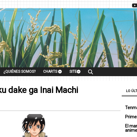
¿QUIÉNES SOMOS?
CHARTS
SITE
u dake ga Inai Machi
LO ÚL
Tenma
Primer
El ma
anim