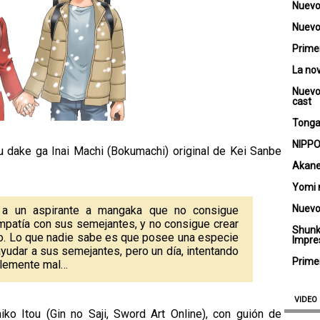
Nuevo
Nuevo 
Primer
La no
Nuevo
cast
Tongar
NIPPO
u dake ga Inai Machi (Bokumachi) original de Kei Sanbe
Akane
Yomi 
Nuevo
 a un aspirante a mangaka que no consigue
 empatía con sus semejantes, y no consigue crear
Shunk
co. Lo que nadie sabe es que posee una especie
Impre
yudar a sus semejantes, pero un día, intentando
Primer
iblemente mal…
VIDEO
iko Itou (Gin no Saji, Sword Art Online), con guión de