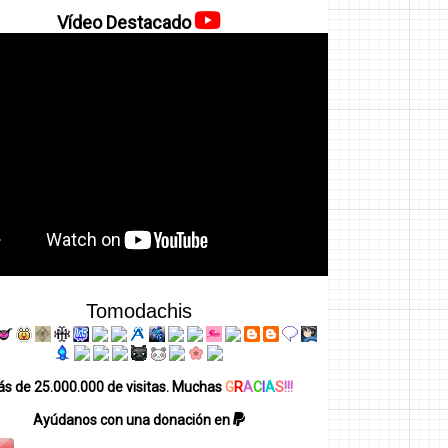
Vídeo Destacado
Tomodachis
s de 25.000.000 de visitas. Muchas
G
R
A
C
I
A
S
!!!
Ayúdanos con una donación en