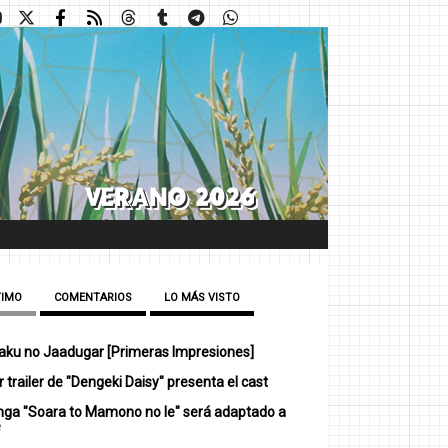
TIMO
COMENTARIOS
LO MÁS VISTO
ku no Jaadugar [Primeras Impresiones]
 trailer de "Dengeki Daisy" presenta el cast
nga "Soara to Mamono no Ie" será adaptado a
e