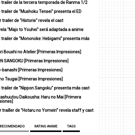
 trailer de la tercera temporada de Ranma 1/2
trailer de "Mushoku Tensei" presenta el ED
 trailer de "Historie" revela el cast
vela "Majo to Youhei" será adaptada a anime
 trailer de "Mononoke: Hebigami" presenta más
i Boushi no Atelier [Primeras Impresiones]
N SANGOKU [Primeras Impresiones]
-banashi [Primeras Impresiones]
no Tsugai [Primeras Impresiones]
 trailer de "Nippon Sangoku" presenta más cast
ashuutou Daikousha: Haru no Mai [Primera
siones]
 trailler de "Hotaru no Yomeiri" revela staff y cast
 RECOMENDADO
RATING ANIME
TAGS