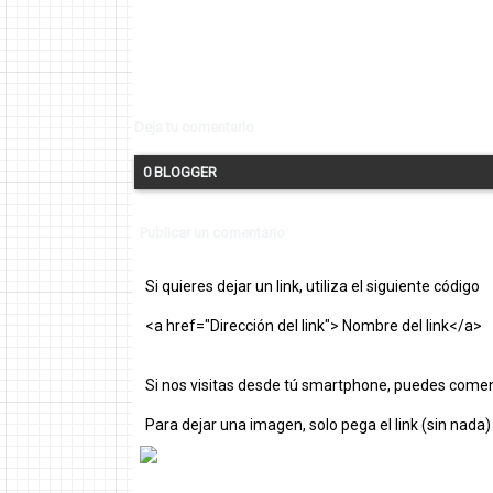
Deja tu comentario
0 BLOGGER
Publicar un comentario
Si quieres dejar un link, utiliza el siguiente código
<a href="Dirección del link"> Nombre del link</a>
Si nos visitas desde tú smartphone, puedes comen
Para dejar una imagen, solo pega el link (sin nada)