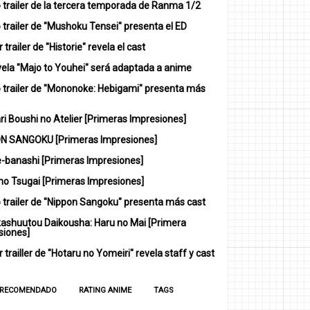
 trailer de la tercera temporada de Ranma 1/2
trailer de "Mushoku Tensei" presenta el ED
 trailer de "Historie" revela el cast
vela "Majo to Youhei" será adaptada a anime
 trailer de "Mononoke: Hebigami" presenta más
i Boushi no Atelier [Primeras Impresiones]
N SANGOKU [Primeras Impresiones]
-banashi [Primeras Impresiones]
no Tsugai [Primeras Impresiones]
 trailer de "Nippon Sangoku" presenta más cast
ashuutou Daikousha: Haru no Mai [Primera
siones]
 trailler de "Hotaru no Yomeiri" revela staff y cast
 RECOMENDADO
RATING ANIME
TAGS