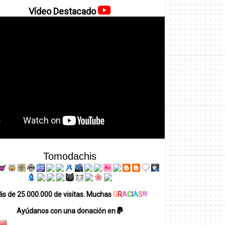
Vídeo Destacado
Tomodachis
s de 25.000.000 de visitas. Muchas
G
R
A
C
I
A
S
!!!
Ayúdanos con una donación en