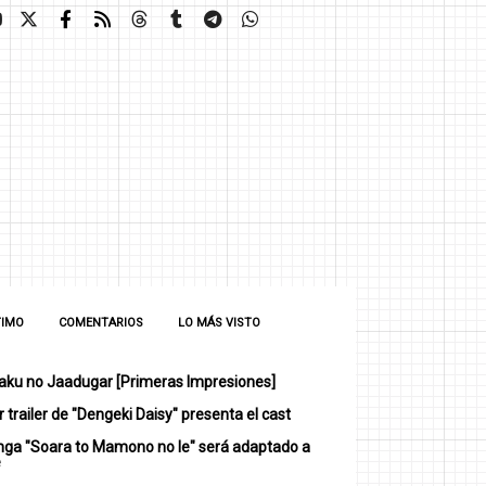
TIMO
COMENTARIOS
LO MÁS VISTO
ku no Jaadugar [Primeras Impresiones]
 trailer de "Dengeki Daisy" presenta el cast
nga "Soara to Mamono no Ie" será adaptado a
e