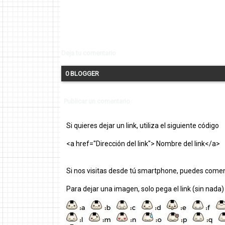
Deja tu comentario
0 BLOGGER
Publicar un comentario
Si quieres dejar un link, utiliza el siguiente código
<a href="Dirección del link"> Nombre del link</a>
Si nos visitas desde tú smartphone, puedes comen
Para dejar una imagen, solo pega el link (sin nada)