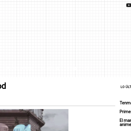
¿QUIÉNES SOMOS?
CHARTS
SITE
od
LO ÚL
Tenma
Primer
El ma
anim