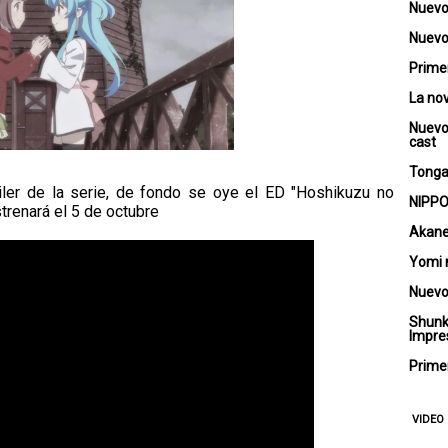
Nuevo
Nuevo 
Primer
La no
Nuevo
cast
Tongar
ailer de la serie, de fondo se oye el ED "Hoshikuzu no
NIPPO
strenará el 5 de octubre
Akane
Yomi 
Nuevo
Shunk
Impre
Primer
VIDEO