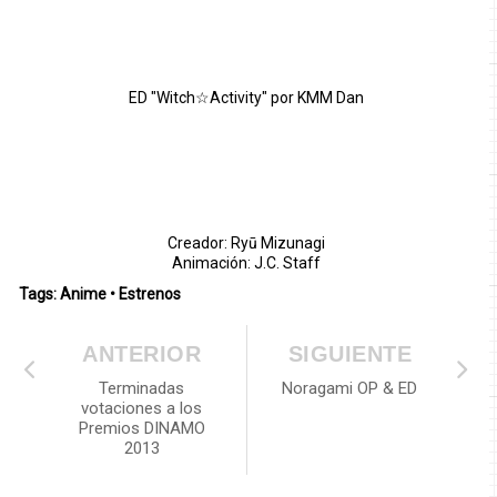
ED "Witch☆Activity" por KMM Dan
Creador: Ryū Mizunagi
Animación: J.C. Staff
Tags:
Anime
•
Estrenos
ANTERIOR
SIGUIENTE
Terminadas
Noragami OP & ED
votaciones a los
Premios DINAMO
2013