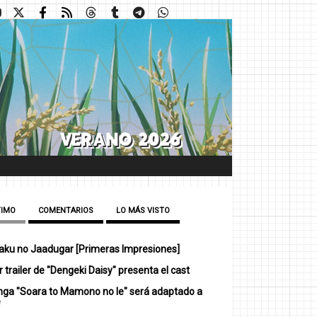
TIMO
COMENTARIOS
LO MÁS VISTO
ku no Jaadugar [Primeras Impresiones]
 trailer de "Dengeki Daisy" presenta el cast
nga "Soara to Mamono no Ie" será adaptado a
e