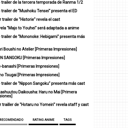
 trailer de la tercera temporada de Ranma 1/2
trailer de "Mushoku Tensei" presenta el ED
 trailer de "Historie" revela el cast
vela "Majo to Youhei" será adaptada a anime
 trailer de "Mononoke: Hebigami" presenta más
i Boushi no Atelier [Primeras Impresiones]
N SANGOKU [Primeras Impresiones]
-banashi [Primeras Impresiones]
no Tsugai [Primeras Impresiones]
 trailer de "Nippon Sangoku" presenta más cast
ashuutou Daikousha: Haru no Mai [Primera
siones]
 trailler de "Hotaru no Yomeiri" revela staff y cast
 RECOMENDADO
RATING ANIME
TAGS