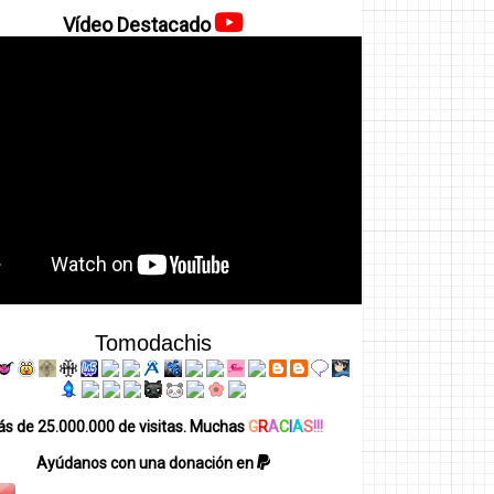
Vídeo Destacado
Tomodachis
s de 25.000.000 de visitas. Muchas
G
R
A
C
I
A
S
!!!
Ayúdanos con una donación en