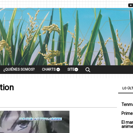
¿QUIÉNES SOMOS?
CHARTS
SITE
tion
LO ÚL
Tenma
Primer
El ma
anim