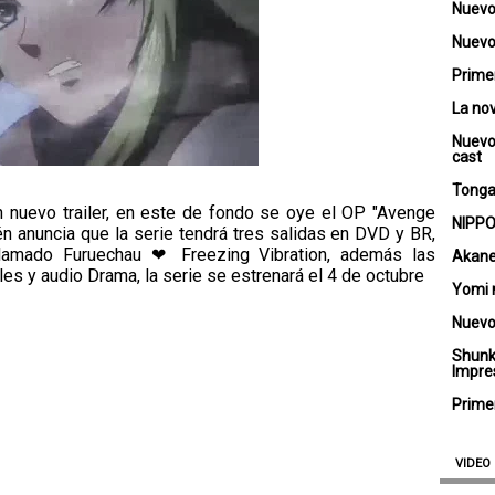
Nuevo
Nuevo 
Primer
La no
Nuevo
cast
Tongar
n nuevo trailer, en este de fondo se oye el OP "Avenge
NIPPO
n anuncia que la serie tendrá tres salidas en DVD y BR,
lamado Furuechau ❤ Freezing Vibration, además las
Akane
les y audio Drama, la serie se estrenará el 4 de octubre
Yomi 
Nuevo
Shunk
Impre
Primer
VIDEO