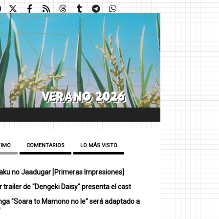
TIMO
COMENTARIOS
LO MÁS VISTO
ku no Jaadugar [Primeras Impresiones]
 trailer de "Dengeki Daisy" presenta el cast
nga "Soara to Mamono no Ie" será adaptado a
e