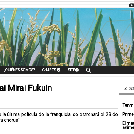
¿QUIÉNES SOMOS?
CHARTS
SITE
ai Mirai Fukuin
LO ÚL
Tenma
 la última película de la franquicia, se estrenará el 28 de
Primer
ra chorus"
El ma
anim