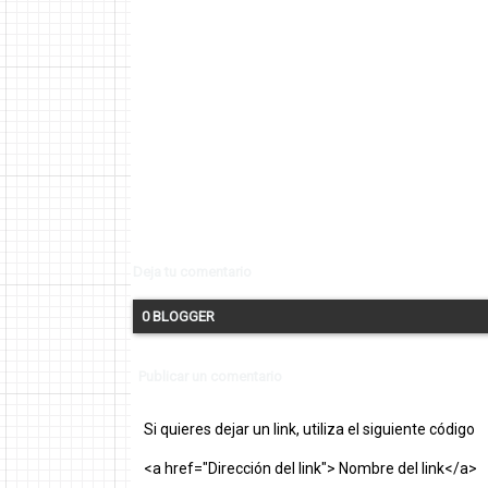
Deja tu comentario
0 BLOGGER
Publicar un comentario
Si quieres dejar un link, utiliza el siguiente código
<a href="Dirección del link"> Nombre del link</a>