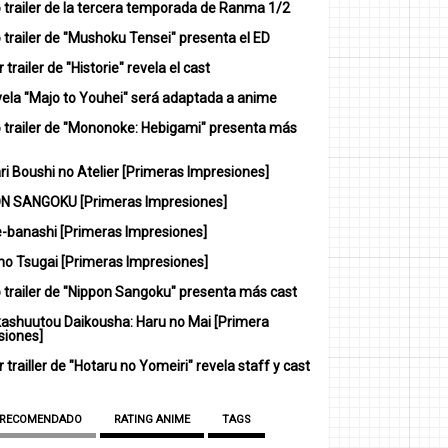
 trailer de la tercera temporada de Ranma 1/2
trailer de "Mushoku Tensei" presenta el ED
 trailer de "Historie" revela el cast
vela "Majo to Youhei" será adaptada a anime
 trailer de "Mononoke: Hebigami" presenta más
i Boushi no Atelier [Primeras Impresiones]
N SANGOKU [Primeras Impresiones]
-banashi [Primeras Impresiones]
no Tsugai [Primeras Impresiones]
 trailer de "Nippon Sangoku" presenta más cast
ashuutou Daikousha: Haru no Mai [Primera
siones]
 trailler de "Hotaru no Yomeiri" revela staff y cast
 RECOMENDADO
RATING ANIME
TAGS