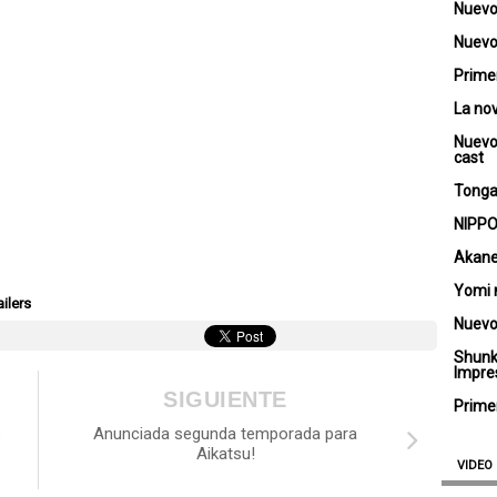
Nuevo
Nuevo 
Primer
La no
Nuevo
cast
Tongar
NIPPO
Akane
Yomi 
ailers
Nuevo
Shunk
Impre
SIGUIENTE
Primer
p
Anunciada segunda temporada para
Aikatsu!
VIDEO