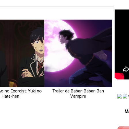
Ao no Exorcist: Yuki no
Trailer de Baban Baban Ban
Hate-hen
Vampire
Má