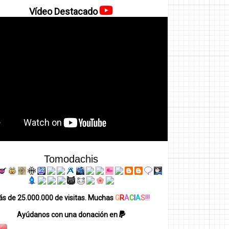
Vídeo Destacado
Tomodachis
s de 25.000.000 de visitas. Muchas
G
R
A
C
I
A
S
!!!
Ayúdanos con una donación en