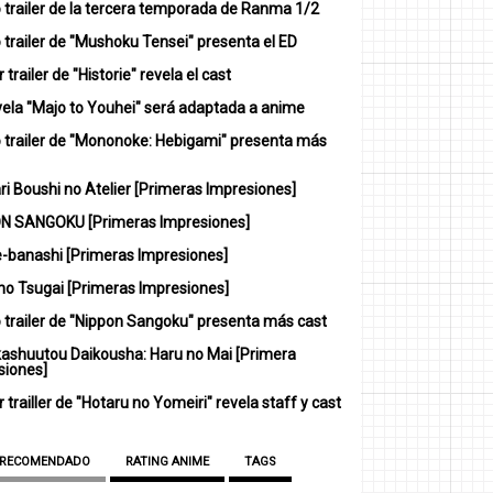
 trailer de la tercera temporada de Ranma 1/2
trailer de "Mushoku Tensei" presenta el ED
 trailer de "Historie" revela el cast
vela "Majo to Youhei" será adaptada a anime
 trailer de "Mononoke: Hebigami" presenta más
i Boushi no Atelier [Primeras Impresiones]
N SANGOKU [Primeras Impresiones]
-banashi [Primeras Impresiones]
no Tsugai [Primeras Impresiones]
 trailer de "Nippon Sangoku" presenta más cast
ashuutou Daikousha: Haru no Mai [Primera
siones]
 trailler de "Hotaru no Yomeiri" revela staff y cast
 RECOMENDADO
RATING ANIME
TAGS