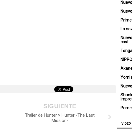
Nuevo
Nuevo 
Primer
La no
Nuevo
cast
Tongar
NIPPO
Akane
Yomi 
Nuevo
Shunk
Impre
SIGUIENTE
Primer
Trailer de Hunter × Hunter -The Last
Mission-
VIDEO