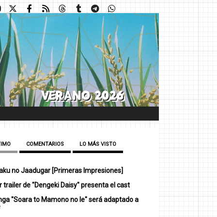
TIMO
COMENTARIOS
LO MÁS VISTO
ku no Jaadugar [Primeras Impresiones]
 trailer de "Dengeki Daisy" presenta el cast
nga "Soara to Mamono no Ie" será adaptado a
e