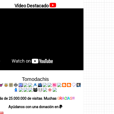
Vídeo Destacado
Tomodachis
s de 25.000.000 de visitas. Muchas
G
R
A
C
I
A
S
!!!
Ayúdanos con una donación en