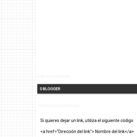
Deja tu comentario
0 BLOGGER
Publicar un comentario
Si quieres dejar un link, utiliza el siguiente código
<a href="Dirección del link"> Nombre del link</a>