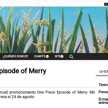
¿QUIÉNES SOMOS?
CHARTS
SITE
pisode of Merry
LO ÚL
Tenma
rcial) promocionando One Piece Episode of Merry: Mō
Primer
trena el 24 de agosto
El ma
anim