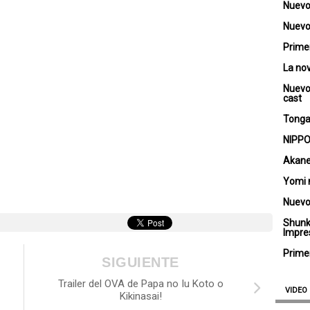
Nuevo
Nuevo 
Primer
La no
Nuevo
cast
Tongar
NIPPO
Akane
Yomi 
Nuevo
Shunk
Impre
Primer
SIGUIENTE
Trailer del OVA de Papa no Iu Koto o
VIDEO
Kikinasai!