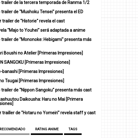
 trailer de la tercera temporada de Ranma 1/2
trailer de "Mushoku Tensei" presenta el ED
 trailer de "Historie" revela el cast
vela "Majo to Youhei" será adaptada a anime
 trailer de "Mononoke: Hebigami" presenta más
i Boushi no Atelier [Primeras Impresiones]
N SANGOKU [Primeras Impresiones]
-banashi [Primeras Impresiones]
no Tsugai [Primeras Impresiones]
 trailer de "Nippon Sangoku" presenta más cast
ashuutou Daikousha: Haru no Mai [Primera
siones]
 trailler de "Hotaru no Yomeiri" revela staff y cast
 RECOMENDADO
RATING ANIME
TAGS