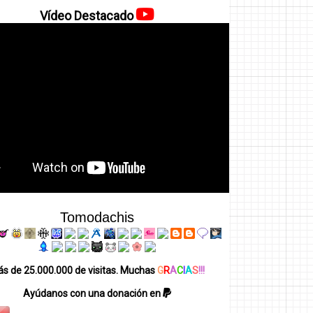
Vídeo Destacado
Tomodachis
s de 25.000.000 de visitas. Muchas
G
R
A
C
I
A
S
!!!
Ayúdanos con una donación en