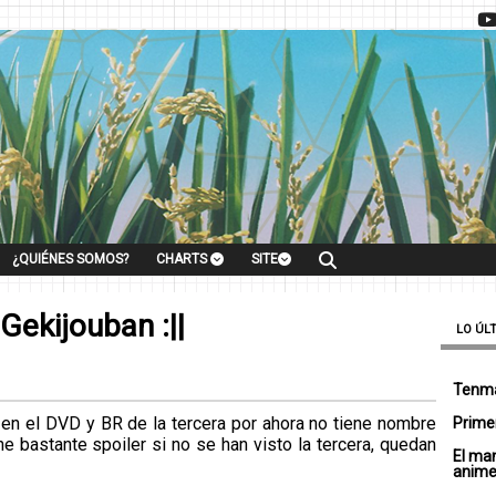
¿QUIÉNES SOMOS?
CHARTS
SITE
Gekijouban :||
LO ÚL
Tenma
do en el DVD y BR de la tercera por ahora no tiene nombre
Primer
e bastante spoiler si no se han visto la tercera, quedan
El ma
anim