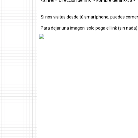
<a href="Dirección del link"> Nombre del link</a>
Si nos visitas desde tú smartphone, puedes comen
Para dejar una imagen, solo pega el link (sin nada)