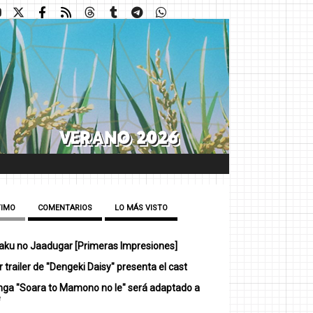
TIMO
COMENTARIOS
LO MÁS VISTO
ku no Jaadugar [Primeras Impresiones]
 trailer de "Dengeki Daisy" presenta el cast
nga "Soara to Mamono no Ie" será adaptado a
e