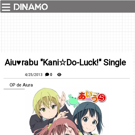
Aiu♥rabu "Kani☆Do-Luck!" Single
4/25/2013
0
OP de Aiura