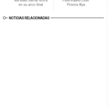
wa Maid Sama! entra
Fate/Kaleid Liner
en su arco final
Prisma Illya
NOTICIAS RELACIONADAS