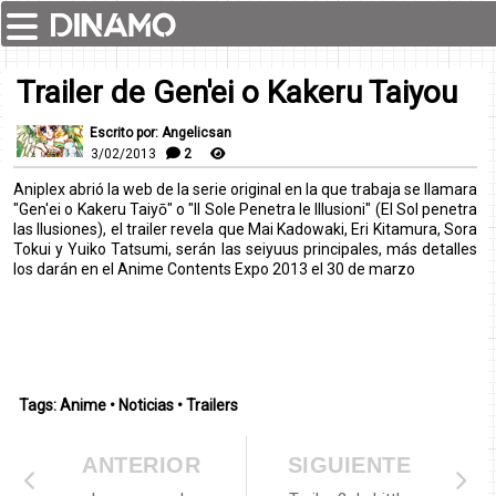
Trailer de Gen'ei o Kakeru Taiyou
Escrito por: Angelicsan
3/02/2013
2
Aniplex abrió la web de la serie original en la que trabaja se llamara
"Gen'ei o Kakeru Taiyō" o "Il Sole Penetra le Illusioni" (El Sol penetra
las Ilusiones), el trailer revela que Mai Kadowaki, Eri Kitamura, Sora
Tokui y Yuiko Tatsumi, serán las seiyuus principales, más detalles
los darán en el Anime Contents Expo 2013 el 30 de marzo
Tags:
Anime
•
Noticias
•
Trailers
ANTERIOR
SIGUIENTE