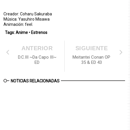
Creador: Coharu Sakuraba
Música: Yasuhiro Misawa
Animación: feel.
Tags:
Anime
•
Estrenos
ANTERIOR
SIGUIENTE
D.C.III ~Da Capo III~
Meitantei Conan OP
ED
35 & ED 43
NOTICIAS RELACIONADAS