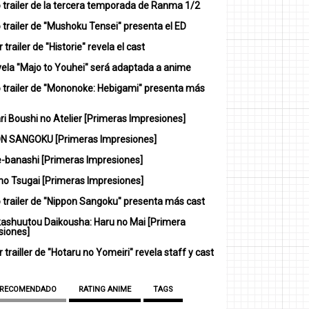
 trailer de la tercera temporada de Ranma 1/2
trailer de "Mushoku Tensei" presenta el ED
 trailer de "Historie" revela el cast
vela "Majo to Youhei" será adaptada a anime
 trailer de "Mononoke: Hebigami" presenta más
i Boushi no Atelier [Primeras Impresiones]
N SANGOKU [Primeras Impresiones]
-banashi [Primeras Impresiones]
no Tsugai [Primeras Impresiones]
 trailer de "Nippon Sangoku" presenta más cast
ashuutou Daikousha: Haru no Mai [Primera
siones]
 trailler de "Hotaru no Yomeiri" revela staff y cast
 RECOMENDADO
RATING ANIME
TAGS