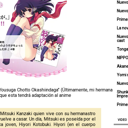
Nuevo
Nuevo 
Primer
La no
Nuevo
cast
Tongar
NIPPO
Akane
Yomi 
Nuevo
o Yousuga Chotto Okashiindaga" (Últimamente, mi hermana
Shunk
que esta tendrá adaptación al anime
Impre
Primer
a Mitsuki Kanzaki quien vive con su hermanastro
lve a casar. Un día, Mitsuki es poseída por el
VIDEO
a joven, Hiyori Kotobuki. Hiyori (en el cuerpo