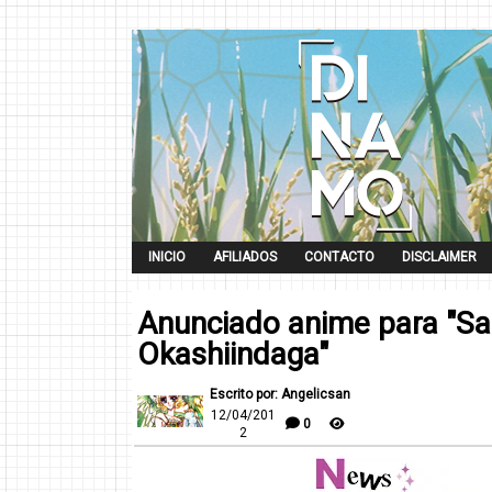
INICIO
AFILIADOS
CONTACTO
DISCLAIMER
Anunciado anime para "Sa
Okashiindaga"
Escrito por: Angelicsan
12/04/201
0
2