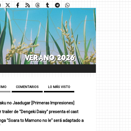
TIMO
COMENTARIOS
LO MÁS VISTO
ku no Jaadugar [Primeras Impresiones]
 trailer de "Dengeki Daisy" presenta el cast
nga "Soara to Mamono no Ie" será adaptado a
e