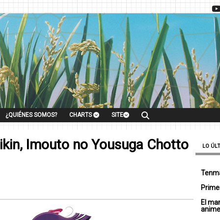
¿QUIÉNES SOMOS?
CHARTS
SITE
ikin, Imouto no Yousuga Chotto
LO ÚL
Tenma
Primer
El ma
anim