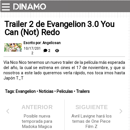
Trailer 2 de Evangelion 3.0 You
Can (Not) Redo
Escrito por: Angelicsan
10/17/201
2
2
Vía Nico Nico tenemos un nuevo trailer de la película más esperada
del año, la cual se estrena en cines el 17 de noviembre, y que si
nosotros a este lado queremos verla rápido, nos toca irnos hasta
Japón T_T
Tags:
Evangelion
•
Noticias
•
Peliculas
•
Trailers
ANTERIOR
SIGUIENTE
Posible nueva
Avril Lavigne hará los
temporada para
temas de One Piece
Madoka Magica
Film Z