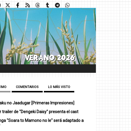
TIMO
COMENTARIOS
LO MÁS VISTO
ku no Jaadugar [Primeras Impresiones]
 trailer de "Dengeki Daisy" presenta el cast
nga "Soara to Mamono no Ie" será adaptado a
e