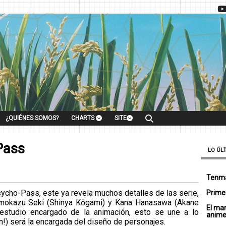
¿QUIÉNES SOMOS?
CHARTS
SITE
Pass
LO ÚL
Tenma
ycho-Pass, este ya revela muchos detalles de las serie,
Primer
Tomokazu Seki (Shinya Kōgami) y Kana Hanasawa (Akane
El ma
 estudio encargado de la animación, esto se une a lo
anim
!) será la encargada del diseño de personajes.