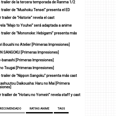
 trailer de la tercera temporada de Ranma 1/2
trailer de "Mushoku Tensei" presenta el ED
 trailer de "Historie" revela el cast
vela "Majo to Youhei" será adaptada a anime
 trailer de "Mononoke: Hebigami" presenta más
i Boushi no Atelier [Primeras Impresiones]
N SANGOKU [Primeras Impresiones]
-banashi [Primeras Impresiones]
no Tsugai [Primeras Impresiones]
 trailer de "Nippon Sangoku" presenta más cast
ashuutou Daikousha: Haru no Mai [Primera
siones]
 trailler de "Hotaru no Yomeiri" revela staff y cast
 RECOMENDADO
RATING ANIME
TAGS