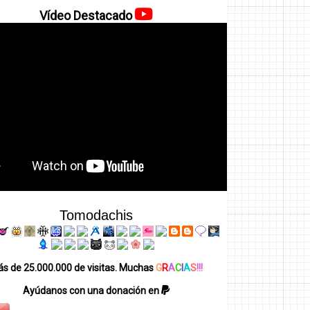
Vídeo Destacado
Tomodachis
s de 25.000.000 de visitas. Muchas
G
R
A
C
I
A
S
!!!
Ayúdanos con una donación en