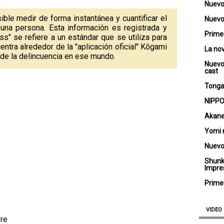
Nuevo
ble medir de forma instantánea y cuantificar el
Nuevo 
una persona. Esta información es registrada y
Primer
s" se refiere a un estándar que se utiliza para
entra alrededor de la "aplicación oficial" Kōgami
La no
 de la delincuencia en ese mundo.
Nuevo
cast
Tongar
NIPPO
Akane
Yomi 
Nuevo
Shunk
Impre
Primer
VIDEO
bre