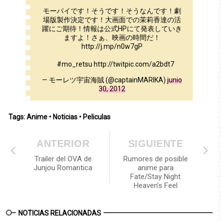
モーパイです！そうです！そうなんです！劇
場版製作決定です！大画面での茉莉香達の活
躍にご期待！情報は公式HPにて発表していき
ますよ！さぁ、映画の時間だ！
http://j.mp/n0w7gP
‪#mo_retsu‬ http://twitpic.com/a2bdt7
— モーレツ宇宙海賊 (@captainMARIKA)
junio
30, 2012
Tags:
Anime
•
Noticias
•
Peliculas
ANTERIOR
SIGUIENTE
Trailer del OVA de
Rumores de posible
Junjou Romantica
anime para
Fate/Stay Night
Heaven’s Feel
NOTICIAS RELACIONADAS