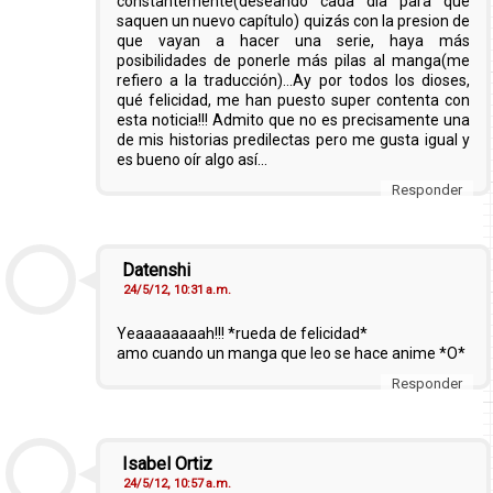
constantemente(deseando cada día para que
saquen un nuevo capítulo) quizás con la presion de
que vayan a hacer una serie, haya más
posibilidades de ponerle más pilas al manga(me
refiero a la traducción)...Ay por todos los dioses,
qué felicidad, me han puesto super contenta con
esta noticia!!! Admito que no es precisamente una
de mis historias predilectas pero me gusta igual y
es bueno oír algo así...
Responder
Datenshi
24/5/12, 10:31 a.m.
Yeaaaaaaaah!!! *rueda de felicidad*
amo cuando un manga que leo se hace anime *O*
Responder
Isabel Ortiz
24/5/12, 10:57 a.m.