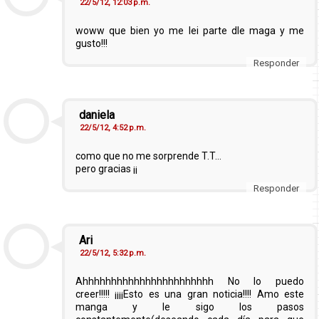
22/5/12, 12:03 p.m.
woww que bien yo me lei parte dle maga y me
gusto!!!
Responder
daniela
22/5/12, 4:52 p.m.
como que no me sorprende T.T...
pero gracias ¡¡
Responder
Ari
22/5/12, 5:32 p.m.
Ahhhhhhhhhhhhhhhhhhhhhhh No lo puedo
creer!!!!! ¡¡¡¡Esto es una gran noticia!!!! Amo este
manga y le sigo los pasos