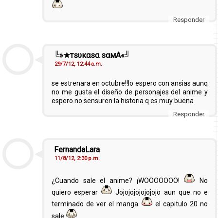
Responder
╚»★тѕυкαѕα sαмA«╝
29/7/12, 12:44 a.m.
se estrenara en octubre!!lo espero con ansias aunq
no me gusta el diseño de personajes del anime y
espero no sensuren la historia q es muy buena
Responder
FernandaLara
11/8/12, 2:30 p.m.
¿Cuando sale el anime? ¡WOOOOOOO!
No
quiero esperar
Jojojojojojojojo aun que no e
terminado de ver el manga
el capitulo 20 no
sale