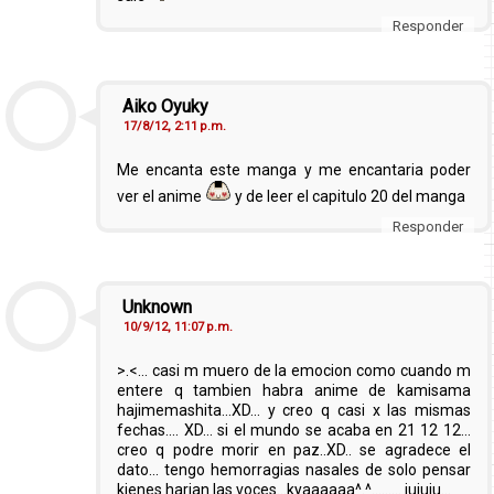
Responder
Aiko Oyuky
17/8/12, 2:11 p.m.
Me encanta este manga y me encantaria poder
ver el anime
y de leer el capitulo 20 del manga
Responder
Unknown
10/9/12, 11:07 p.m.
>.<… casi m muero de la emocion como cuando m
entere q tambien habra anime de kamisama
hajimemashita...XD... y creo q casi x las mismas
fechas.... XD... si el mundo se acaba en 21 12 12...
creo q podre morir en paz..XD.. se agradece el
dato... tengo hemorragias nasales de solo pensar
kienes harian las voces...kyaaaaaa^.^……… jujuju...