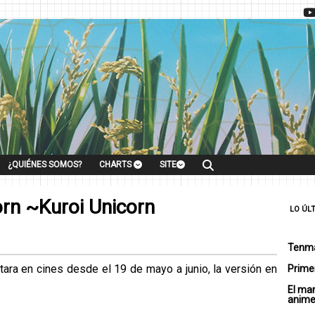
¿QUIÉNES SOMOS?
CHARTS
SITE
orn ~Kuroi Unicorn
LO ÚL
Tenma
tara en cines desde el 19 de mayo a junio, la versión en
Primer
El ma
anim