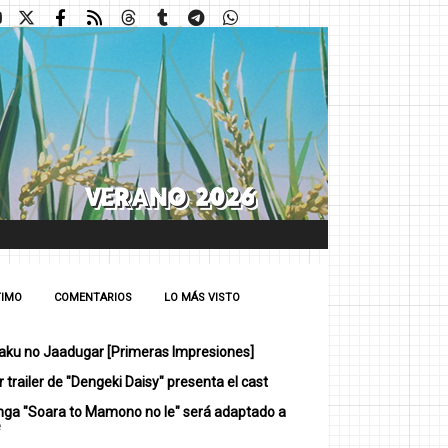
TIMO
COMENTARIOS
LO MÁS VISTO
ku no Jaadugar [Primeras Impresiones]
 trailer de "Dengeki Daisy" presenta el cast
nga "Soara to Mamono no Ie" será adaptado a
e