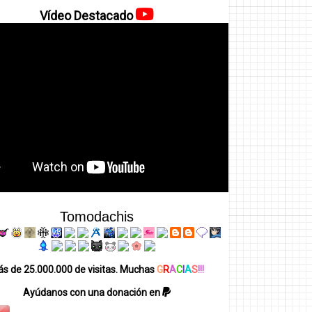
Vídeo Destacado
Tomodachis
s de 25.000.000 de visitas. Muchas
G
R
A
C
I
A
S
!!!
Ayúdanos con una donación en