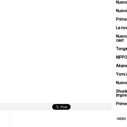
Nuevo
Nuevo 
Primer
La no
Nuevo
cast
Tongar
NIPPO
Akane
Yomi 
Nuevo
Shunk
Impre
Primer
VIDEO