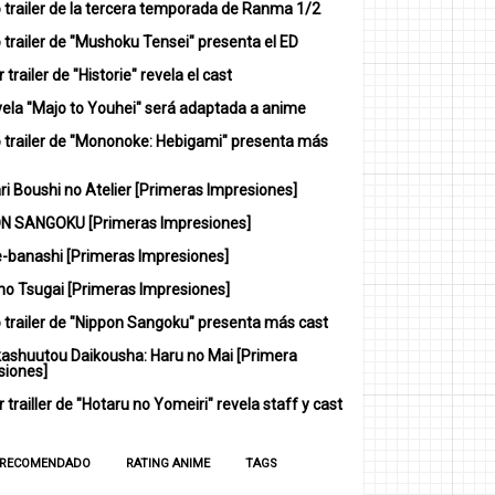
 trailer de la tercera temporada de Ranma 1/2
trailer de "Mushoku Tensei" presenta el ED
 trailer de "Historie" revela el cast
vela "Majo to Youhei" será adaptada a anime
 trailer de "Mononoke: Hebigami" presenta más
i Boushi no Atelier [Primeras Impresiones]
N SANGOKU [Primeras Impresiones]
-banashi [Primeras Impresiones]
no Tsugai [Primeras Impresiones]
 trailer de "Nippon Sangoku" presenta más cast
ashuutou Daikousha: Haru no Mai [Primera
siones]
 trailler de "Hotaru no Yomeiri" revela staff y cast
 RECOMENDADO
RATING ANIME
TAGS