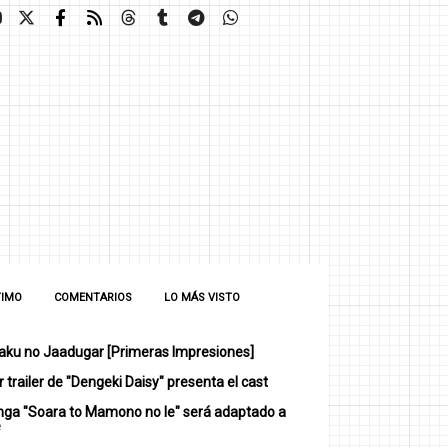
TIMO
COMENTARIOS
LO MÁS VISTO
ku no Jaadugar [Primeras Impresiones]
 trailer de "Dengeki Daisy" presenta el cast
nga "Soara to Mamono no Ie" será adaptado a
e