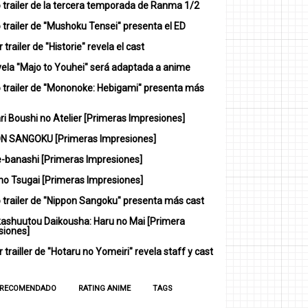
 trailer de la tercera temporada de Ranma 1/2
trailer de "Mushoku Tensei" presenta el ED
 trailer de "Historie" revela el cast
vela "Majo to Youhei" será adaptada a anime
 trailer de "Mononoke: Hebigami" presenta más
i Boushi no Atelier [Primeras Impresiones]
N SANGOKU [Primeras Impresiones]
-banashi [Primeras Impresiones]
no Tsugai [Primeras Impresiones]
 trailer de "Nippon Sangoku" presenta más cast
ashuutou Daikousha: Haru no Mai [Primera
siones]
 trailler de "Hotaru no Yomeiri" revela staff y cast
 RECOMENDADO
RATING ANIME
TAGS