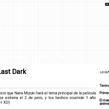
¿QUIÉNES SOMOS?
CHARTS
SITE
Last Dark
LO ÚL
Tenma
ncio que Nana Mizuki hará el tema principal de la película
Primer
se estrena el 2 de junio, y los hechos ocurrirán 1 año
El ma
d+ XD)
anim