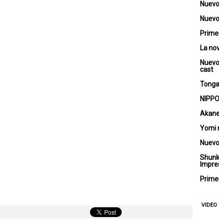
Nuevo
Nuevo 
Primer
La no
Nuevo
cast
Tongar
NIPPO
Akane
Yomi 
Nuevo
Shunk
Impre
Primer
VIDEO