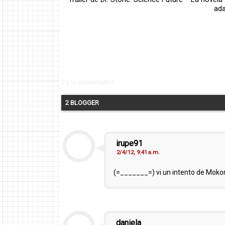
ada
2 y tu comentario?
2 BLOGGER
irupe91
2/4/12, 9:41 a.m.
(=_______=) vi un intento de Mokona 
daniela