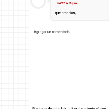
2/4/12, 6:06 p.m.
que emocion¡¡
Agregar un comentario
Si quieres dejar un link, utiliza el siguiente código