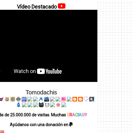
Vídeo Destacado
Tomodachis
s de 25.000.000 de visitas. Muchas
G
R
A
C
I
A
S
!!!
Ayúdanos con una donación en