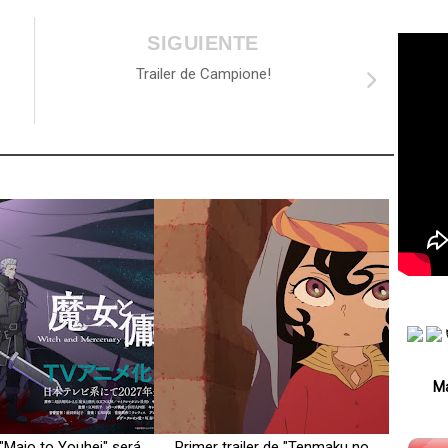
SIGUIENTE
Trailer de Campione!
Má
"Majo to Youhei" será
Primer trailer de "Tenmaku no