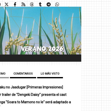
TIMO
COMENTARIOS
LO MÁS VISTO
ku no Jaadugar [Primeras Impresiones]
 trailer de "Dengeki Daisy" presenta el cast
nga "Soara to Mamono no Ie" será adaptado a
e