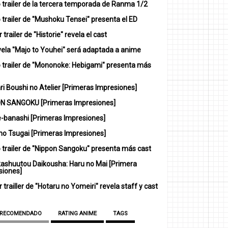
 trailer de la tercera temporada de Ranma 1/2
trailer de "Mushoku Tensei" presenta el ED
 trailer de "Historie" revela el cast
vela "Majo to Youhei" será adaptada a anime
 trailer de "Mononoke: Hebigami" presenta más
i Boushi no Atelier [Primeras Impresiones]
N SANGOKU [Primeras Impresiones]
-banashi [Primeras Impresiones]
no Tsugai [Primeras Impresiones]
 trailer de "Nippon Sangoku" presenta más cast
ashuutou Daikousha: Haru no Mai [Primera
siones]
 trailler de "Hotaru no Yomeiri" revela staff y cast
 RECOMENDADO
RATING ANIME
TAGS