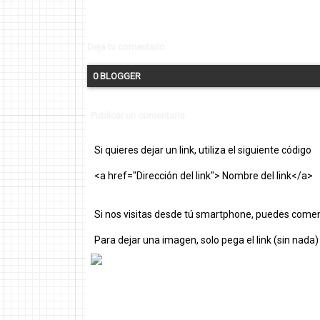
Deja tu comentario
0 BLOGGER
Publicar un comentario
Si quieres dejar un link, utiliza el siguiente código
<a href="Dirección del link"> Nombre del link</a>
Si nos visitas desde tú smartphone, puedes comen
Para dejar una imagen, solo pega el link (sin nada)