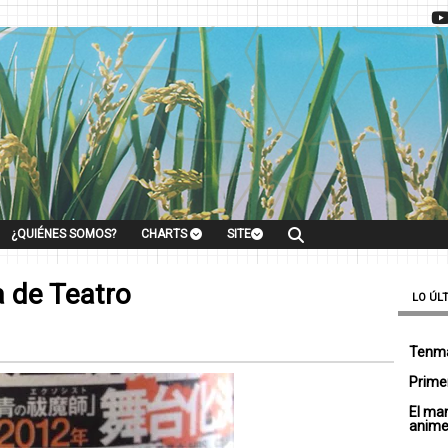
¿QUIÉNES SOMOS?
CHARTS
SITE
a de Teatro
LO ÚL
Tenma
Primer
El ma
anim