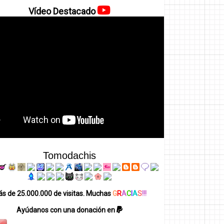
Vídeo Destacado
Tomodachis
s de 25.000.000 de visitas. Muchas
G
R
A
C
I
A
S
!!!
Ayúdanos con una donación en