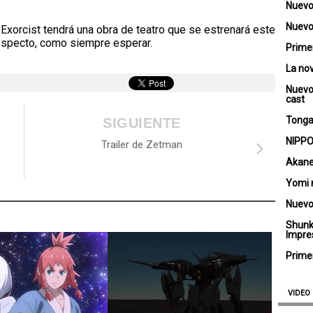
Nuevo
Nuevo 
Exorcist tendrá una obra de teatro que se estrenará este
respecto, como siempre esperar.
Primer
La no
Nuevo
cast
Tongar
SIGUIENTE
NIPPO
Trailer de Zetman
Akane
Yomi 
Nuevo
Shunk
Impre
Primer
VIDEO