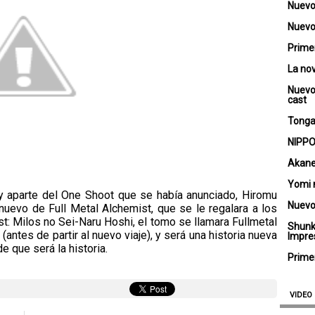
Nuevo
Nuevo 
Primer
La no
Nuevo
cast
Tongar
NIPPO
Akane
Yomi 
 aparte del One Shoot que se había anunciado, Hiromu
Nuevo
uevo de Full Metal Alchemist, que se le regalara a los
t: Milos no Sei-Naru Hoshi, el tomo se llamara Fullmetal
Shunk
ntes de partir al nuevo viaje), y será una historia nueva
Impre
e que será la historia.
Primer
VIDEO