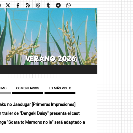
TIMO
COMENTARIOS
LO MÁS VISTO
ku no Jaadugar [Primeras Impresiones]
 trailer de "Dengeki Daisy" presenta el cast
nga "Soara to Mamono no Ie" será adaptado a
e