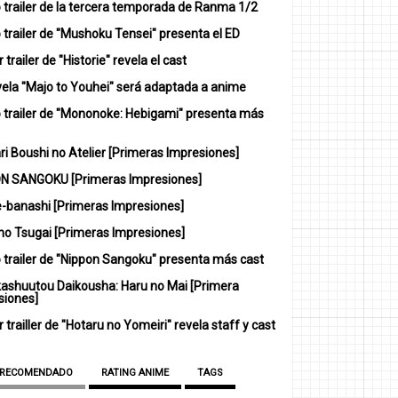
 trailer de la tercera temporada de Ranma 1/2
trailer de "Mushoku Tensei" presenta el ED
 trailer de "Historie" revela el cast
vela "Majo to Youhei" será adaptada a anime
 trailer de "Mononoke: Hebigami" presenta más
i Boushi no Atelier [Primeras Impresiones]
N SANGOKU [Primeras Impresiones]
-banashi [Primeras Impresiones]
no Tsugai [Primeras Impresiones]
 trailer de "Nippon Sangoku" presenta más cast
ashuutou Daikousha: Haru no Mai [Primera
siones]
 trailler de "Hotaru no Yomeiri" revela staff y cast
 RECOMENDADO
RATING ANIME
TAGS