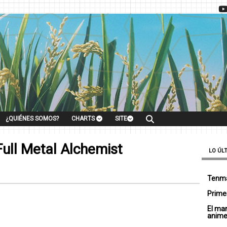
¿QUIÉNES SOMOS?
CHARTS
SITE
ull Metal Alchemist
LO ÚL
Tenma
Primer
El ma
anim