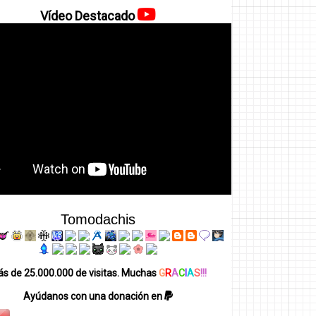
Vídeo Destacado
Tomodachis
s de 25.000.000 de visitas. Muchas
G
R
A
C
I
A
S
!!!
Ayúdanos con una donación en