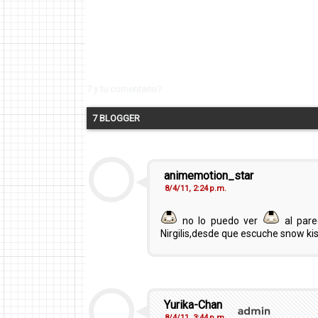
7 y tu comentario?
7 BLOGGER
animemotion_star
8/4/11, 2:24 p.m.
no lo puedo ver
al pare
Nirgilis,desde que escuche snow k
Yurika-Chan
8/4/11, 3:44 p.m.