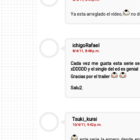
Ya esta arreglado el vídeo,
no d
ichigoRafael
8/4/11, 8:48 p.m.
Cada vez me gusta esta serie se
xDDDDD y el single del ed es genial
Gracias por el trailer
Salu2.
Tsuki_kurai
10/4/11, 9:42 p.m.
este serie la espero desde e