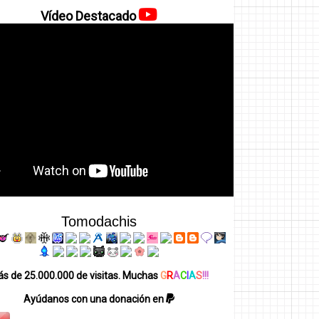
Vídeo Destacado
Tomodachis
s de 25.000.000 de visitas. Muchas
G
R
A
C
I
A
S
!!!
Ayúdanos con una donación en