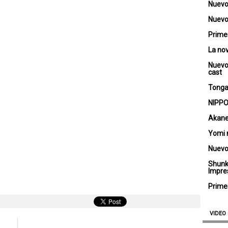
Nuevo
Nuevo 
Primer
La no
Nuevo
cast
Tongar
NIPPO
Akane
Yomi 
Nuevo
Shunk
Impre
Primer
VIDEO