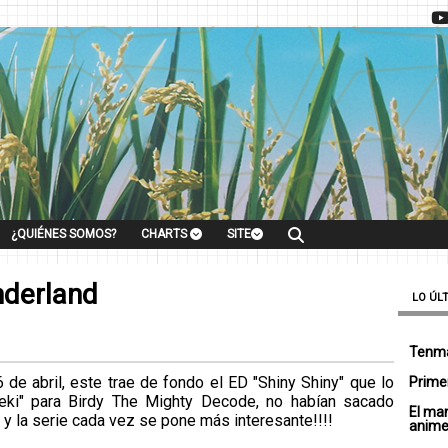
¿QUIÉNES SOMOS?
CHARTS
SITE
nderland
LO ÚL
Tenma
6 de abril, este trae de fondo el ED "Shiny Shiny" que lo
Primer
seki" para Birdy The Mighty Decode, no habían sacado
El ma
, y la serie cada vez se pone más interesante!!!!
anim