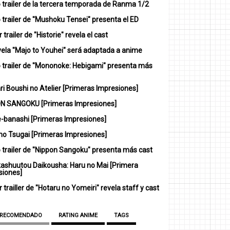
 trailer de la tercera temporada de Ranma 1/2
trailer de "Mushoku Tensei" presenta el ED
 trailer de "Historie" revela el cast
vela "Majo to Youhei" será adaptada a anime
 trailer de "Mononoke: Hebigami" presenta más
i Boushi no Atelier [Primeras Impresiones]
N SANGOKU [Primeras Impresiones]
-banashi [Primeras Impresiones]
no Tsugai [Primeras Impresiones]
 trailer de "Nippon Sangoku" presenta más cast
ashuutou Daikousha: Haru no Mai [Primera
siones]
 trailler de "Hotaru no Yomeiri" revela staff y cast
 RECOMENDADO
RATING ANIME
TAGS