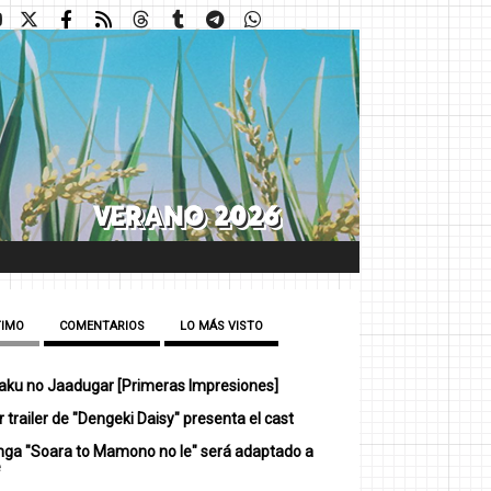
TIMO
COMENTARIOS
LO MÁS VISTO
ku no Jaadugar [Primeras Impresiones]
 trailer de "Dengeki Daisy" presenta el cast
nga "Soara to Mamono no Ie" será adaptado a
e