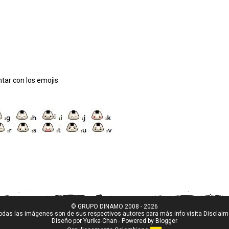
tar con los emojis
© GRUPO DINAMO 2008 - 2026
odas las imágenes son de sus respectivos autores para más info visita
Disclaim
Diseño por
Yurika-Chan
- Powered by
Blogger