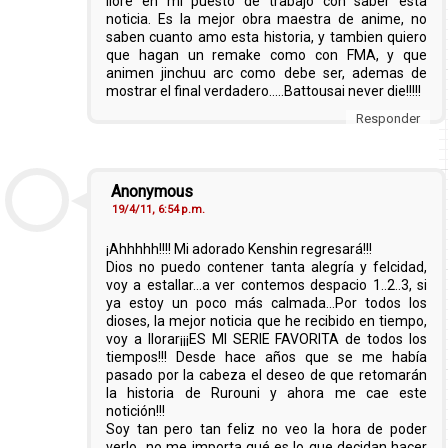
llore en mi puesto de trabajo con saber esta
noticia. Es la mejor obra maestra de anime, no
saben cuanto amo esta historia, y tambien quiero
que hagan un remake como con FMA, y que
animen jinchuu arc como debe ser, ademas de
mostrar el final verdadero.....Battousai never die!!!!!
Responder
Anonymous
19/4/11, 6:54 p.m.
¡Ahhhhh!!!! Mi adorado Kenshin regresará!!!
Dios no puedo contener tanta alegría y felcidad,
voy a estallar...a ver contemos despacio 1..2..3, si
ya estoy un poco más calmada...Por todos los
dioses, la mejor noticia que he recibido en tiempo,
voy a llorar¡¡¡ES MI SERIE FAVORITA de todos los
tiempos!!! Desde hace años que se me había
pasado por la cabeza el deseo de que retomarán
la historia de Rurouni y ahora me cae este
notición!!!
Soy tan pero tan feliz no veo la hora de poder
verlo...no me importa qué es lo que decidan hacer