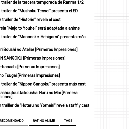
 trailer de la tercera temporada de Ranma 1/2
trailer de "Mushoku Tensei" presenta el ED
 trailer de "Historie" revela el cast
vela "Majo to Youhei" será adaptada a anime
 trailer de "Mononoke: Hebigami" presenta más
i Boushi no Atelier [Primeras Impresiones]
N SANGOKU [Primeras Impresiones]
-banashi [Primeras Impresiones]
no Tsugai [Primeras Impresiones]
 trailer de "Nippon Sangoku" presenta más cast
ashuutou Daikousha: Haru no Mai [Primera
siones]
 trailler de "Hotaru no Yomeiri" revela staff y cast
 RECOMENDADO
RATING ANIME
TAGS