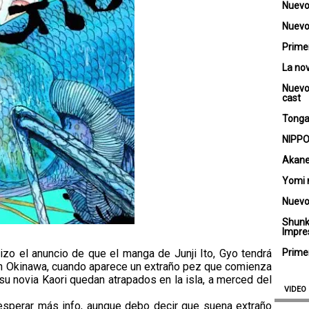
Nuevo
Nuevo 
Primer
La no
Nuevo
cast
Tongar
NIPPO
Akane
Yomi 
Nuevo
Shunk
Impre
izo el anuncio de que el manga de Junji Ito, Gyo tendrá
Primer
a en Okinawa, cuando aparece un extraño pez que comienza
y su novia Kaori quedan atrapados en la isla, a merced del
VIDEO
esperar más info, aunque debo decir que suena extraño