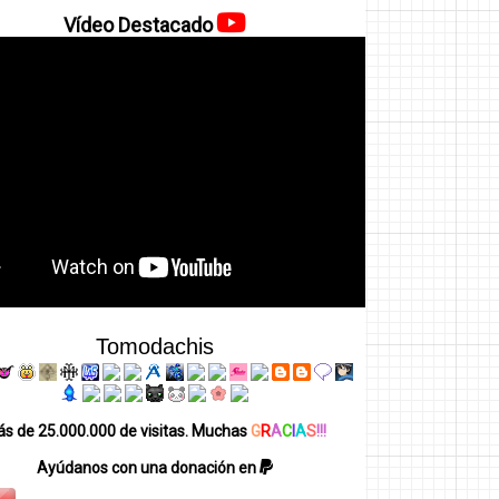
Vídeo Destacado
Tomodachis
s de 25.000.000 de visitas. Muchas
G
R
A
C
I
A
S
!!!
Ayúdanos con una donación en