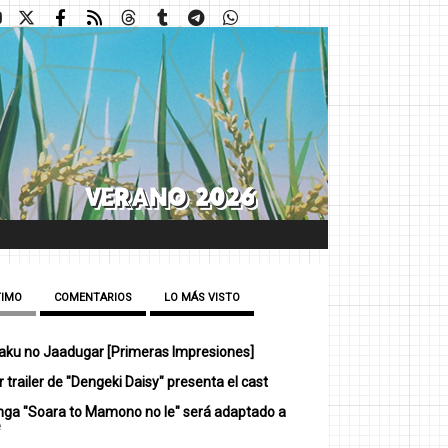
TIMO
COMENTARIOS
LO MÁS VISTO
ku no Jaadugar [Primeras Impresiones]
 trailer de "Dengeki Daisy" presenta el cast
nga "Soara to Mamono no Ie" será adaptado a
e