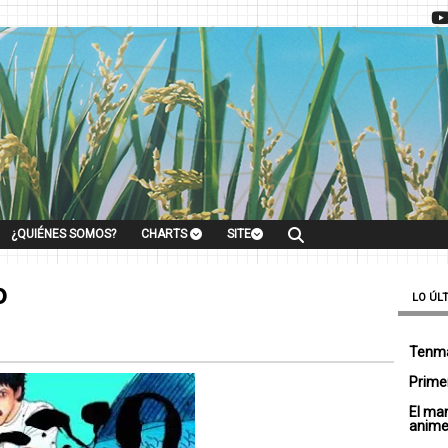
¿QUIÉNES SOMOS?
CHARTS
SITE
o
LO ÚL
Tenma
Primer
El ma
anim