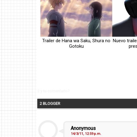
Trailer de Hana wa Saku, Shura no
Nuevo trai
Gotoku
pres
2 y tu comentario?
2 BLOGGER
Anonymous
14/3/11, 12:59 p.m.