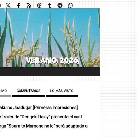
TIMO
COMENTARIOS
LO MÁS VISTO
ku no Jaadugar [Primeras Impresiones]
 trailer de "Dengeki Daisy" presenta el cast
nga "Soara to Mamono no Ie" será adaptado a
e