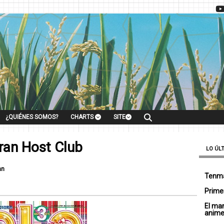
¿QUIÉNES SOMOS?
CHARTS
SITE
ran Host Club
LO ÚL
an
Tenma
Primer
El ma
anim