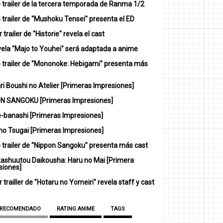
 trailer de la tercera temporada de Ranma 1/2
trailer de "Mushoku Tensei" presenta el ED
 trailer de "Historie" revela el cast
vela "Majo to Youhei" será adaptada a anime
 trailer de "Mononoke: Hebigami" presenta más
i Boushi no Atelier [Primeras Impresiones]
N SANGOKU [Primeras Impresiones]
-banashi [Primeras Impresiones]
no Tsugai [Primeras Impresiones]
 trailer de "Nippon Sangoku" presenta más cast
ashuutou Daikousha: Haru no Mai [Primera
siones]
 trailler de "Hotaru no Yomeiri" revela staff y cast
 RECOMENDADO
RATING ANIME
TAGS