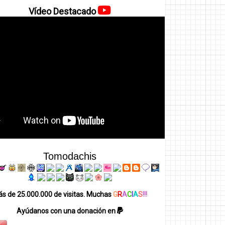
Vídeo Destacado
Tomodachis
s de 25.000.000 de visitas. Muchas
G
R
A
C
I
A
S
!!!
Ayúdanos con una donación en