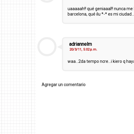
uaaaaah!! qué geniaaal!! nunca me h
barcelona, qué ilu *-* es mi ciudad..
adriannelm
20/3/11, 5:02 p.m.
waa...2da tempo ncre...i kiero q hay
Agregar un comentario