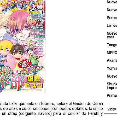
Nuevo
Nuevo 
Primer
La no
Nuevo
cast
Tongar
NIPPO
Akane
Yomi 
Nuevo
Shunk
Impre
Primer
ista Lala, que sale en febrero, saldrá el Gaiden de Ouran
 de ellas a color, se conocieron pocos detalles, lo único
VIDEO
n strap (colgante, llavero) para el celular de Haruhi y