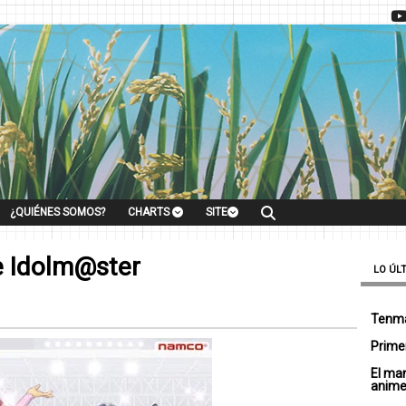
¿QUIÉNES SOMOS?
CHARTS
SITE
e Idolm@ster
LO ÚL
Tenma
Primer
El ma
anim