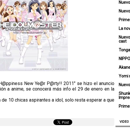
Nuevo
Nuevo 
Primer
La no
Nuevo
cast
Tongar
NIPPO
Akane
Yomi 
 H@ppiness New Ye@r P@rty!! 2011" se hizo el anuncio
Nuevo
ión a anime, se conocerá más info el 29 de enero en la
Shunk
Impre
a de 10 chicas aspirantes a idol, solo resta esperar a que
Primer
VIDEO