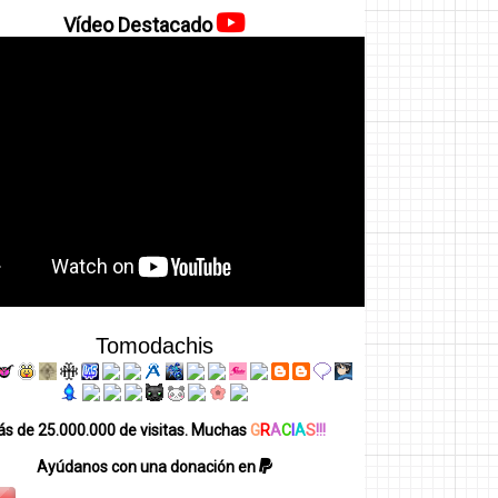
Vídeo Destacado
Tomodachis
s de 25.000.000 de visitas. Muchas
G
R
A
C
I
A
S
!!!
Ayúdanos con una donación en