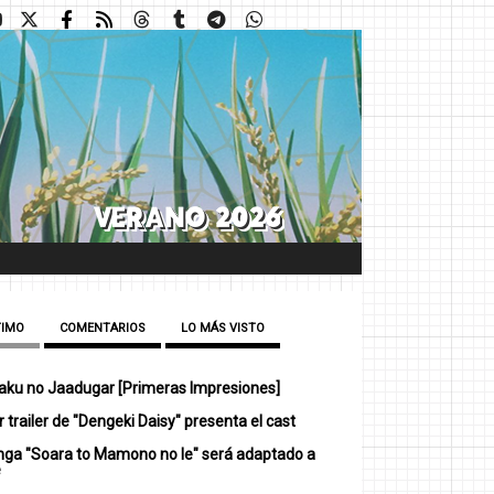
TIMO
COMENTARIOS
LO MÁS VISTO
ku no Jaadugar [Primeras Impresiones]
 trailer de "Dengeki Daisy" presenta el cast
nga "Soara to Mamono no Ie" será adaptado a
e