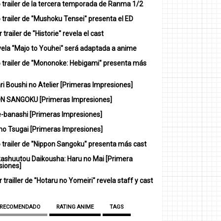
 trailer de la tercera temporada de Ranma 1/2
trailer de "Mushoku Tensei" presenta el ED
 trailer de "Historie" revela el cast
vela "Majo to Youhei" será adaptada a anime
 trailer de "Mononoke: Hebigami" presenta más
i Boushi no Atelier [Primeras Impresiones]
N SANGOKU [Primeras Impresiones]
-banashi [Primeras Impresiones]
no Tsugai [Primeras Impresiones]
 trailer de "Nippon Sangoku" presenta más cast
ashuutou Daikousha: Haru no Mai [Primera
siones]
 trailler de "Hotaru no Yomeiri" revela staff y cast
 RECOMENDADO
RATING ANIME
TAGS