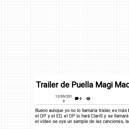
INICIO
AFILIADOS
CONTACTO
DISCLAIMER
Trailer de Puella Magi M
12/09/201
0
0
Bueno aunque yo no lo llamaría trailer, es más
el OP y el ED, el OP lo hará ClariS y se llamará
el vídeo se oye un sample de las canciones, la