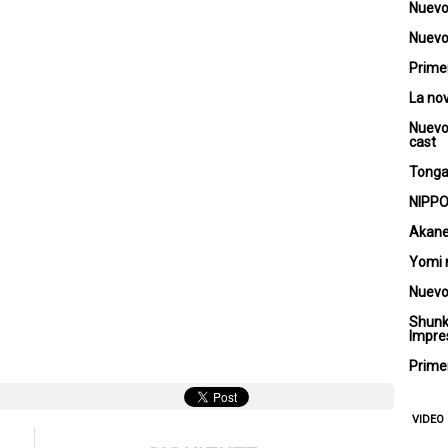
Nuevo
Nuevo 
Primer
La no
Nuevo
cast
Tongar
NIPPO
Akane
Yomi 
Nuevo
Shunk
Impre
Primer
VIDEO