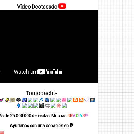
Vídeo Destacado
Tomodachis
s de 25.000.000 de visitas. Muchas
G
R
A
C
I
A
S
!!!
Ayúdanos con una donación en