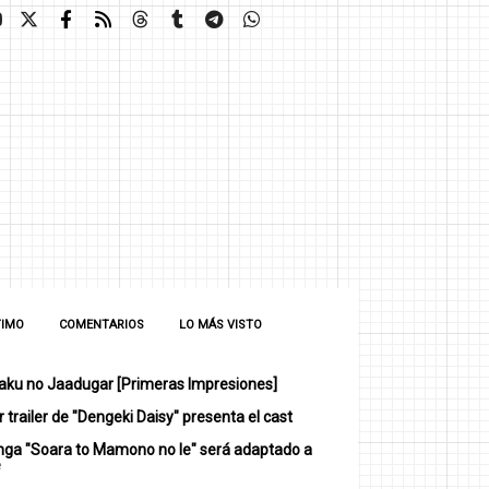
TIMO
COMENTARIOS
LO MÁS VISTO
ku no Jaadugar [Primeras Impresiones]
 trailer de "Dengeki Daisy" presenta el cast
nga "Soara to Mamono no Ie" será adaptado a
e