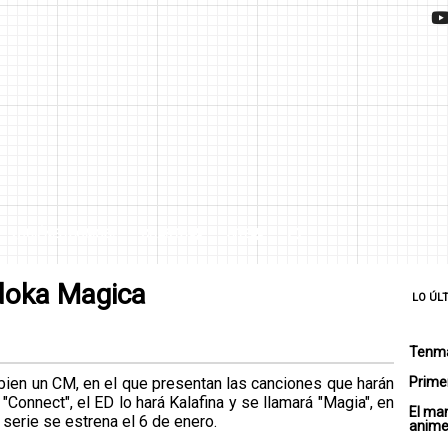
¿QUIÉNES SOMOS?
CHARTS
SITE
adoka Magica
LO ÚL
Tenma
 bien un CM, en el que presentan las canciones que harán
Primer
 "Connect", el ED lo hará Kalafina y se llamará "Magia", en
El ma
 serie se estrena el 6 de enero.
anim