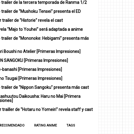
 trailer de la tercera temporada de Ranma 1/2
trailer de "Mushoku Tensei" presenta el ED
 trailer de "Historie" revela el cast
vela "Majo to Youhei" será adaptada a anime
 trailer de "Mononoke: Hebigami" presenta más
i Boushi no Atelier [Primeras Impresiones]
N SANGOKU [Primeras Impresiones]
-banashi [Primeras Impresiones]
no Tsugai [Primeras Impresiones]
 trailer de "Nippon Sangoku" presenta más cast
ashuutou Daikousha: Haru no Mai [Primera
siones]
 trailler de "Hotaru no Yomeiri" revela staff y cast
 RECOMENDADO
RATING ANIME
TAGS