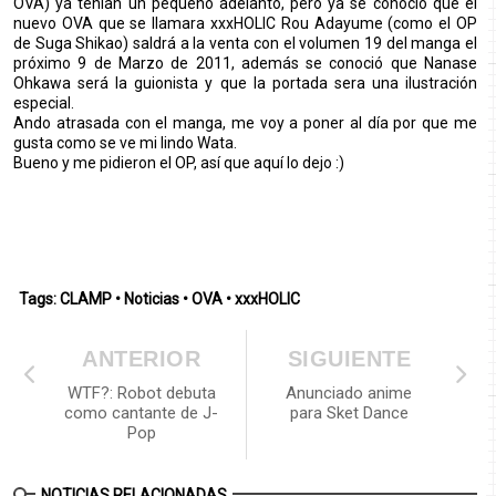
OVA) ya tenían un pequeño adelanto, pero ya se conoció que el
nuevo OVA que se llamara xxxHOLIC Rou Adayume (como el OP
de Suga Shikao) saldrá a la venta con el volumen 19 del manga el
próximo 9 de Marzo de 2011, además se conoció que Nanase
Ohkawa será la guionista y que la portada sera una ilustración
especial.
Ando atrasada con el manga, me voy a poner al día por que me
gusta como se ve mi lindo Wata.
Bueno y me pidieron el OP, así que aquí lo dejo :)
Tags:
CLAMP
•
Noticias
•
OVA
•
xxxHOLIC
ANTERIOR
SIGUIENTE
WTF?: Robot debuta
Anunciado anime
como cantante de J-
para Sket Dance
Pop
NOTICIAS RELACIONADAS