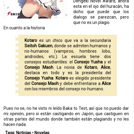
Dengeki Novel Award, ahora
esta en el ojo del huracán, ha
dicho que puede que los
dialogo se parezcan, pero
que no es un plagio.
En cuanto a la historia
Kotaro
es un chico que va a la secundaria
Seitoh Gakuen
, donde se admiten humanos y
no-humanos (vampiros, hombres lobo,
androides, etc.). La escuela tiene dos
consejos estudiantiles: el
Consejo Yusha
y el
Consejo Maoh
. La novia de
Kotaro
,
Alice
,
destaca en todo y es la presidenta del
Consejo Yusha
.
Kotaro
es elegido presidente
del
Consejo Maoh
y debe enfrentarse a
Alice
con los miembros del consejo no-humano.
Pues no se, no he visto ni leído Baka to Test, así que no puedo dar
mi opinión, pero si están castigando en Japón, que castiguen en
otras partes del mundo donde también están plagiando y no les
hacen nada.
Tags:
Noticias
•
Novelas