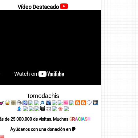
Vídeo Destacado
Tomodachis
s de 25.000.000 de visitas. Muchas
G
R
A
C
I
A
S
!!!
Ayúdanos con una donación en