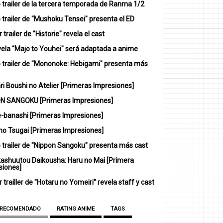
 trailer de la tercera temporada de Ranma 1/2
trailer de "Mushoku Tensei" presenta el ED
 trailer de "Historie" revela el cast
vela "Majo to Youhei" será adaptada a anime
 trailer de "Mononoke: Hebigami" presenta más
i Boushi no Atelier [Primeras Impresiones]
N SANGOKU [Primeras Impresiones]
-banashi [Primeras Impresiones]
no Tsugai [Primeras Impresiones]
 trailer de "Nippon Sangoku" presenta más cast
ashuutou Daikousha: Haru no Mai [Primera
siones]
 trailler de "Hotaru no Yomeiri" revela staff y cast
 RECOMENDADO
RATING ANIME
TAGS