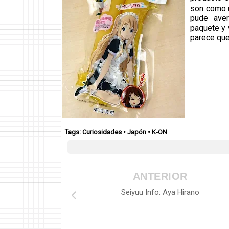
son como u
pude aver
paquete y 
parece que
Tags:
Curiosidades
•
Japón
•
K-ON
ANTERIOR
Seiyuu Info: Aya Hirano