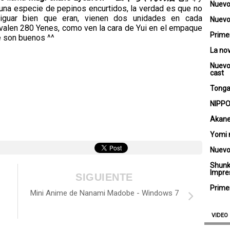
Nuevo
na especie de pepinos encurtidos, la verdad es que no
iguar bien que eran, vienen dos unidades en cada
Nuevo 
valen 280 Yenes, como ven la cara de Yui en el empaque
Primer
 son buenos ^^
La no
Nuevo
cast
Tongar
NIPPO
Akane
Yomi 
Nuevo
Shunk
Impre
SIGUIENTE
Primer
Mini Anime de Nanami Madobe - Windows 7
VIDEO