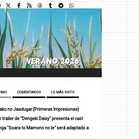
TIMO
COMENTARIOS
LO MÁS VISTO
ku no Jaadugar [Primeras Impresiones]
 trailer de "Dengeki Daisy" presenta el cast
nga "Soara to Mamono no Ie" será adaptado a
e