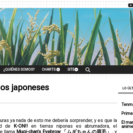
¿QUIÉNES SOMOS?
CHARTS
SITE
dos japoneses
LO ÚL
Tenma
Primer
turas ya nada de esto me debería sorprender, y es que la
El ma
dad de
K-ON!!
en tierras niponas es abrumadora, el
anim
se llama
Mugi-chan’s Eyebrow 「ムギちゃんの眉毛」
., y