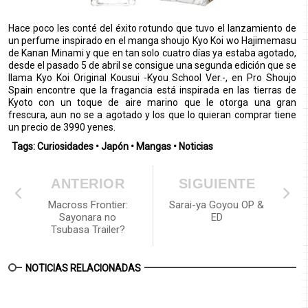
Hace poco les conté del éxito rotundo que tuvo el lanzamiento de
un perfume inspirado en el manga shoujo Kyo Koi wo Hajimemasu
de Kanan Minami y que en tan solo cuatro días ya estaba agotado,
desde el pasado 5 de abril se consigue una segunda edición que se
llama Kyo Koi Original Kousui -Kyou School Ver.-, en Pro Shoujo
Spain encontre que la fragancia está inspirada en las tierras de
Kyoto con un toque de aire marino que le otorga una gran
frescura, aun no se a agotado y los que lo quieran comprar tiene
un precio de 3990 yenes.
Tags:
Curiosidades
•
Japón
•
Mangas
•
Noticias
ANTERIOR
SIGUIENTE
Macross Frontier:
Sarai-ya Goyou OP &
Sayonara no
ED
Tsubasa Trailer?
NOTICIAS RELACIONADAS