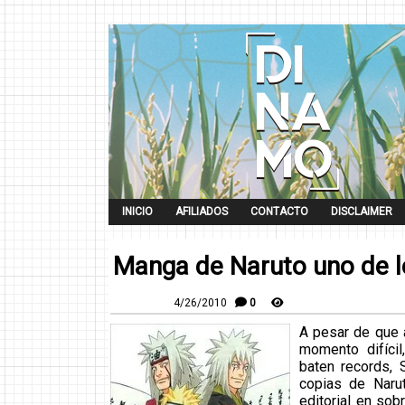
INICIO
AFILIADOS
CONTACTO
DISCLAIMER
Manga de Naruto uno de lo
4/26/2010
0
A pesar de que 
momento difícil
baten records,
copias de Narut
editorial en sob