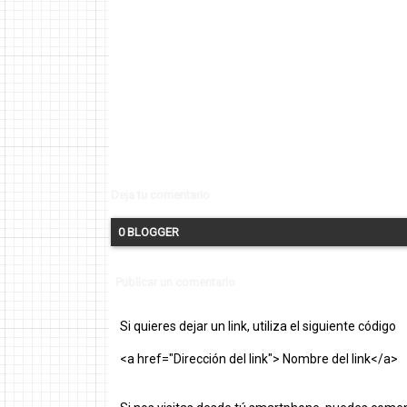
Deja tu comentario
0 BLOGGER
Publicar un comentario
Si quieres dejar un link, utiliza el siguiente código
<a href="Dirección del link"> Nombre del link</a>