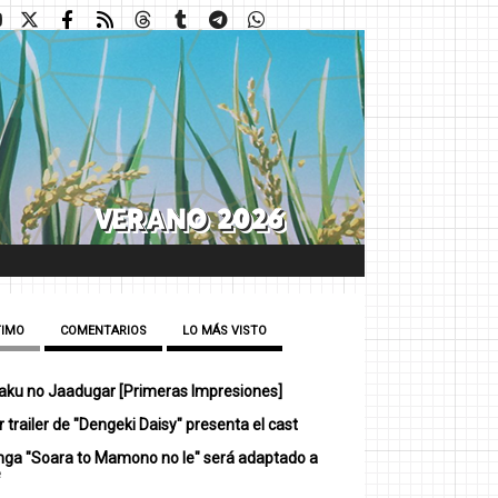
TIMO
COMENTARIOS
LO MÁS VISTO
ku no Jaadugar [Primeras Impresiones]
 trailer de "Dengeki Daisy" presenta el cast
nga "Soara to Mamono no Ie" será adaptado a
e