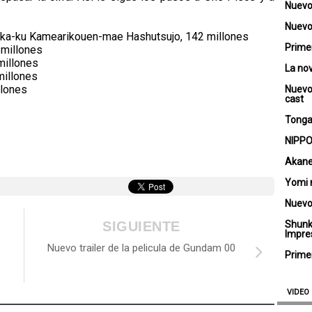
Nuevo
Nuevo 
ika-ku Kamearikouen-mae Hashutsujo, 142 millones
Primer
 millones
millones
La no
millones
llones
Nuevo
cast
Tongar
NIPPO
Akane
Yomi 
Nuevo
SIGUIENTE
Shunk
Impre
Nuevo trailer de la pelicula de Gundam 00
Primer
VIDEO