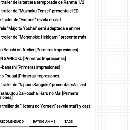
 trailer de la tercera temporada de Ranma 1/2
trailer de "Mushoku Tensei" presenta el ED
 trailer de "Historie" revela el cast
vela "Majo to Youhei" será adaptada a anime
 trailer de "Mononoke: Hebigami" presenta más
i Boushi no Atelier [Primeras Impresiones]
N SANGOKU [Primeras Impresiones]
-banashi [Primeras Impresiones]
no Tsugai [Primeras Impresiones]
 trailer de "Nippon Sangoku" presenta más cast
ashuutou Daikousha: Haru no Mai [Primera
siones]
 trailler de "Hotaru no Yomeiri" revela staff y cast
 RECOMENDADO
RATING ANIME
TAGS