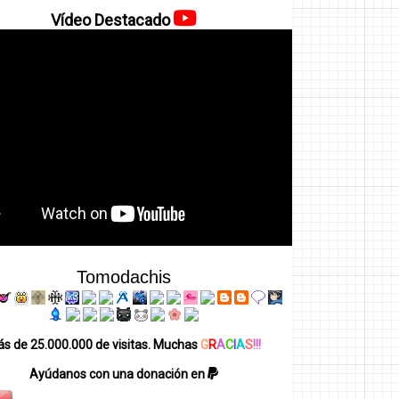
Vídeo Destacado
Tomodachis
s de 25.000.000 de visitas. Muchas
G
R
A
C
I
A
S
!!!
Ayúdanos con una donación en