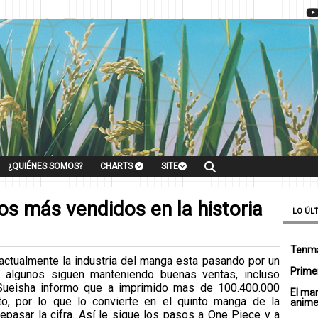
¿QUIÉNES SOMOS?
CHARTS
SITE
s más vendidos en la historia
LO ÚL
Tenma
actualmente la industria del manga esta pasando por un
Primer
, algunos siguen manteniendo buenas ventas, incluso
 Sueisha informo que a imprimido mas de 100.400.000
El ma
o, por lo que lo convierte en el quinto manga de la
anim
repasar la cifra. Así le sigue los pasos a One Piece y a