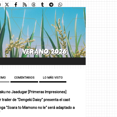
TIMO
COMENTARIOS
LO MÁS VISTO
ku no Jaadugar [Primeras Impresiones]
 trailer de "Dengeki Daisy" presenta el cast
nga "Soara to Mamono no Ie" será adaptado a
e