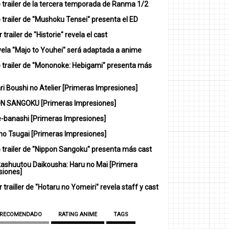
 trailer de la tercera temporada de Ranma 1/2
trailer de "Mushoku Tensei" presenta el ED
 trailer de "Historie" revela el cast
vela "Majo to Youhei" será adaptada a anime
 trailer de "Mononoke: Hebigami" presenta más
i Boushi no Atelier [Primeras Impresiones]
N SANGOKU [Primeras Impresiones]
-banashi [Primeras Impresiones]
no Tsugai [Primeras Impresiones]
 trailer de "Nippon Sangoku" presenta más cast
ashuutou Daikousha: Haru no Mai [Primera
siones]
 trailler de "Hotaru no Yomeiri" revela staff y cast
 RECOMENDADO
RATING ANIME
TAGS