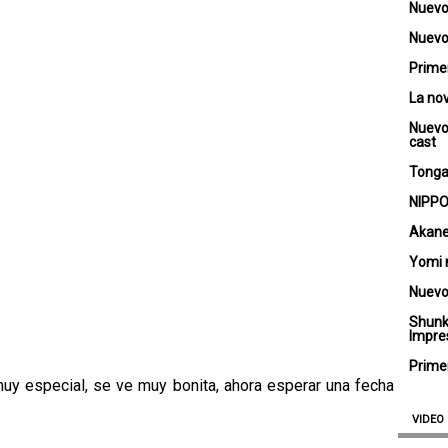
Nuevo
Nuevo 
Primer
La no
Nuevo
cast
Tongar
NIPPO
Akane
Yomi 
Nuevo
Shunk
Impre
Primer
uy especial, se ve muy bonita, ahora esperar una fecha
VIDEO