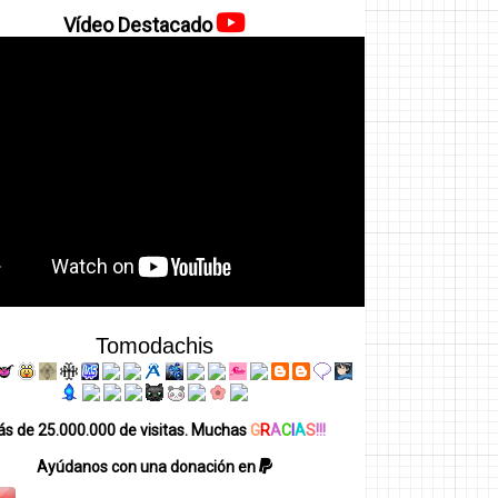
Vídeo Destacado
Tomodachis
s de 25.000.000 de visitas. Muchas
G
R
A
C
I
A
S
!!!
Ayúdanos con una donación en