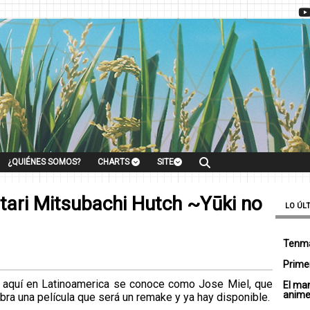
¿QUIÉNES SOMOS?
CHARTS
SITE
tari Mitsubachi Hutch ~Yūki no
LO ÚL
Tenma
Primer
 aquí en Latinoamerica se conoce como Jose Miel, que
El ma
anim
abra una película que será un remake y ya hay disponible.