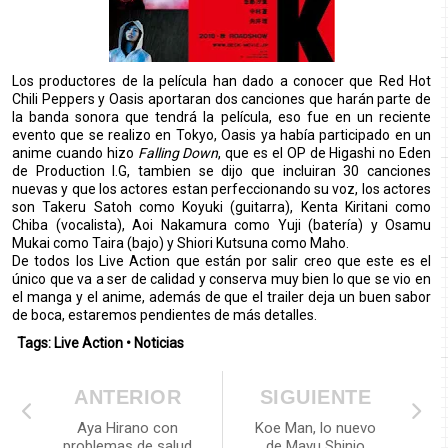
Los productores de la película han dado a conocer que Red Hot
Chili Peppers y Oasis aportaran dos canciones que harán parte de
la banda sonora que tendrá la película, eso fue en un reciente
evento que se realizo en Tokyo, Oasis ya había participado en un
anime cuando hizo
Falling Down
, que es el OP de Higashi no Eden
de Production I.G, tambien se dijo que incluiran 30 canciones
nuevas y que los actores estan perfeccionando su voz, los actores
son Takeru Satoh como Koyuki (guitarra), Kenta Kiritani como
Chiba (vocalista), Aoi Nakamura como Yuji (batería) y Osamu
Mukai como Taira (bajo) y Shiori Kutsuna como Maho.
De todos los Live Action que están por salir creo que este es el
único que va a ser de calidad y conserva muy bien lo que se vio en
el manga y el anime, además de que el trailer deja un buen sabor
de boca, estaremos pendientes de más detalles.
Tags:
Live Action
•
Noticias
ANTERIOR
SIGUIENTE
Aya Hirano con
Koe Man, lo nuevo
problemas de salud
de Mayu Shinjo