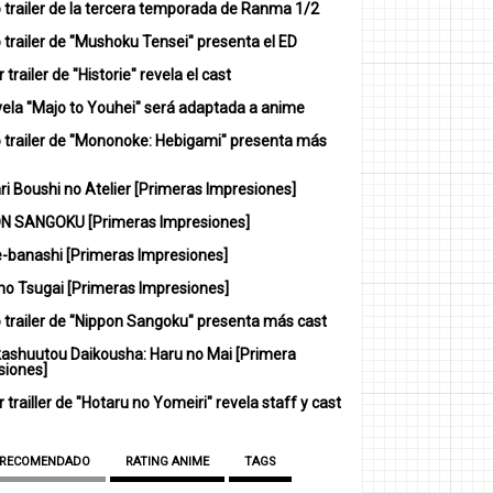
 trailer de la tercera temporada de Ranma 1/2
trailer de "Mushoku Tensei" presenta el ED
 trailer de "Historie" revela el cast
vela "Majo to Youhei" será adaptada a anime
 trailer de "Mononoke: Hebigami" presenta más
i Boushi no Atelier [Primeras Impresiones]
N SANGOKU [Primeras Impresiones]
-banashi [Primeras Impresiones]
no Tsugai [Primeras Impresiones]
 trailer de "Nippon Sangoku" presenta más cast
ashuutou Daikousha: Haru no Mai [Primera
siones]
 trailler de "Hotaru no Yomeiri" revela staff y cast
 RECOMENDADO
RATING ANIME
TAGS