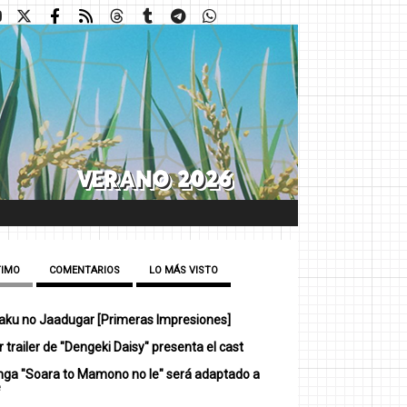
TIMO
COMENTARIOS
LO MÁS VISTO
ku no Jaadugar [Primeras Impresiones]
 trailer de "Dengeki Daisy" presenta el cast
nga "Soara to Mamono no Ie" será adaptado a
e