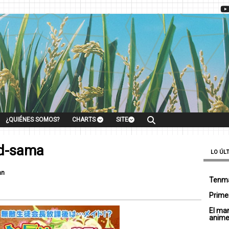
¿QUIÉNES SOMOS?
CHARTS
SITE
id-sama
LO ÚL
an
Tenma
Primer
El ma
anim