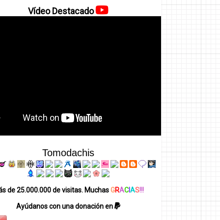
Vídeo Destacado
Tomodachis
s de 25.000.000 de visitas. Muchas
G
R
A
C
I
A
S
!!!
Ayúdanos con una donación en