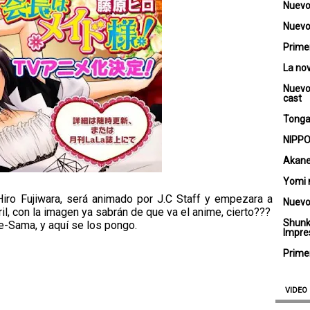
Nuevo
Nuevo 
Primer
La no
Nuevo
cast
Tongar
NIPPO
Akane
Yomi 
ro Fujiwara, será animado por J.C Staff y empezara a
Nuevo
il, con la imagen ya sabrán de que va el anime, cierto???
Shunk
e-Sama, y aquí se los pongo.
Impre
Primer
VIDEO