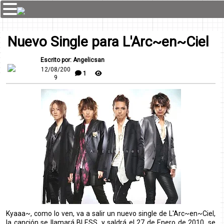
Nuevo Single para L'Arc~en~Ciel
Escrito por: Angelicsan
12/08/200
1
9
Kyaaa~, como lo ven, va a salir un nuevo single de L'Arc~en~Ciel,
la canción se llamará BLESS, y saldrá el 27 de Enero de 2010, se