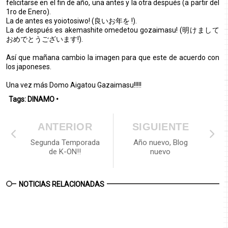
felicitarse en el fin de año, una antes y la otra después (a partir del
1ro de Enero).
La de antes es yoiotosiwo! (良いお年を !).
La de después es
akemashite omedetou gozaimasu! (明けまして
おめでとうございます!).
Así que mañana cambio la imagen para que este de acuerdo con
los japoneses.
Una vez más Domo Aigatou Gazaimasu!!!!!
Tags:
DINAMO
•
ANTERIOR
SIGUIENTE
Segunda Temporada
Año nuevo, Blog
de K-ON!!
nuevo
NOTICIAS RELACIONADAS