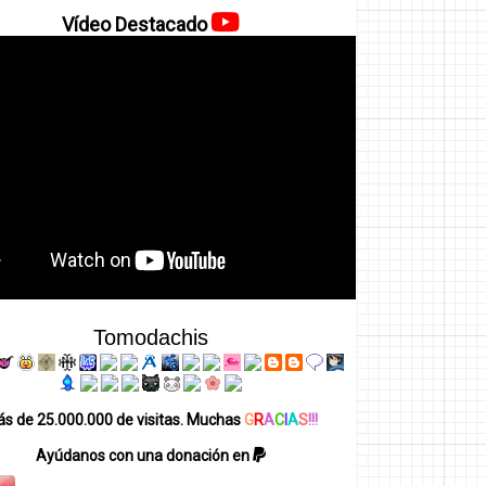
Vídeo Destacado
Tomodachis
s de 25.000.000 de visitas. Muchas
G
R
A
C
I
A
S
!!!
Ayúdanos con una donación en