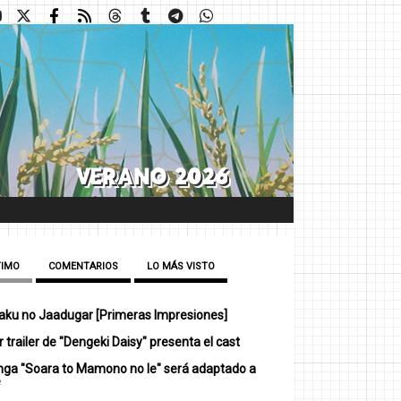
TIMO
COMENTARIOS
LO MÁS VISTO
ku no Jaadugar [Primeras Impresiones]
 trailer de "Dengeki Daisy" presenta el cast
nga "Soara to Mamono no Ie" será adaptado a
e