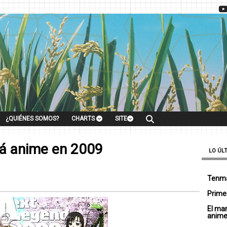
¿QUIÉNES SOMOS?
CHARTS
SITE
rá anime en 2009
LO ÚL
Tenma
Primer
El ma
anim