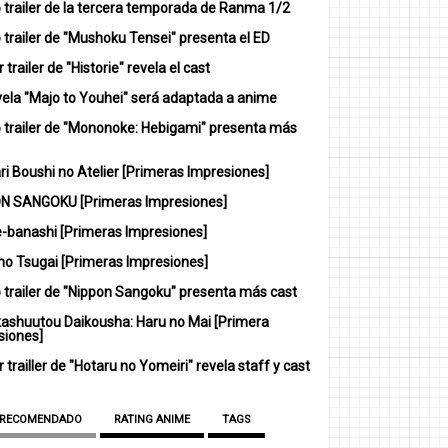
 trailer de la tercera temporada de Ranma 1/2
trailer de "Mushoku Tensei" presenta el ED
 trailer de "Historie" revela el cast
vela "Majo to Youhei" será adaptada a anime
 trailer de "Mononoke: Hebigami" presenta más
i Boushi no Atelier [Primeras Impresiones]
N SANGOKU [Primeras Impresiones]
-banashi [Primeras Impresiones]
no Tsugai [Primeras Impresiones]
 trailer de "Nippon Sangoku" presenta más cast
ashuutou Daikousha: Haru no Mai [Primera
siones]
 trailler de "Hotaru no Yomeiri" revela staff y cast
 RECOMENDADO
RATING ANIME
TAGS