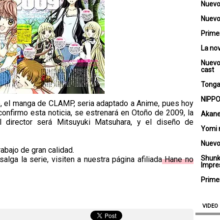
Nuevo
Nuevo 
Primer
La no
Nuevo
cast
Tongar
NIPPO
o, el manga de CLAMP, seria adaptado a Anime, pues hoy
onfirmo esta noticia, se estrenará en Otoño de 2009, la
Akane
 director será Mitsuyuki Matsuhara, y el diseño de
Yomi 
Nuevo
abajo de gran calidad.
Shunk
lga la serie, visiten a nuestra página afiliada
Hane no
Impre
Primer
VIDEO